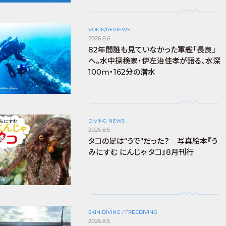
VOICE/REVIEWS
2026.8.6
82年間誰も見ていなかった軍艦「長良」
へ。水中探検家・伊左治佳孝が語る、水深
100m・162分の潜水
DIVING NEWS
2026.8.6
タコの足は“うで”だった？ 写真絵本『う
みにすむ にんじゃ タコ』8月刊行
SKIN DIVING / FREEDIVING
2026.8.5