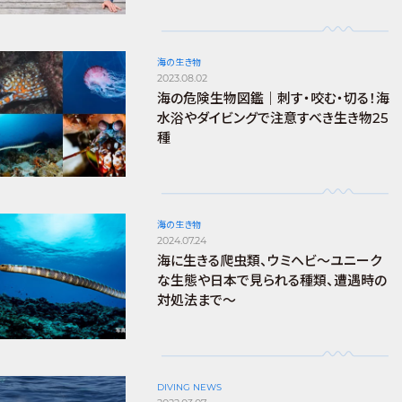
海の生き物
2023.08.02
海の危険生物図鑑｜刺す・咬む・切る！海
水浴やダイビングで注意すべき生き物25
種
海の生き物
2024.07.24
海に生きる爬虫類、ウミヘビ～ユニーク
な生態や日本で見られる種類、遭遇時の
対処法まで～
DIVING NEWS