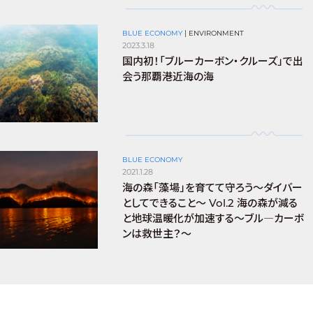
BLUE ECONOMY
|
ENVIRONMENT
2023.3.18
国内初！「ブルーカーボン・クルーズ」で出
会う那覇港近海の海
BLUE ECONOMY
2021.1.28
海の森「藻場」を育てて守ろう～ダイバー
としてできること～ Vol.2 海の森が減る
と地球温暖化が加速する～ブル―カーボ
ンは救世主？～