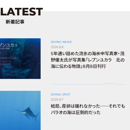
LATEST
新着記事
DIVING NEWS
2026.8.8
5年通い詰めた流氷の海――水中写真家・茂
野優太氏が写真集『レプンユカラ 北の
海に伝わる物語』8月8日刊行
DIVING SPOT
2026.8.7
結局、産卵は撮れなかった──それでも
パラオの海は圧倒的だった