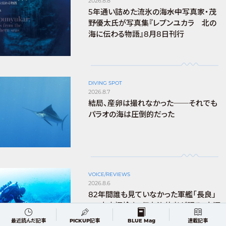
2026.8.8
5年通い詰めた流氷の海――水中写真家・茂
野優太氏が写真集『レプンユカラ 北の
海に伝わる物語』8月8日刊行
DIVING SPOT
2026.8.7
結局、産卵は撮れなかった──それでも
パラオの海は圧倒的だった
VOICE/REVIEWS
2026.8.6
82年間誰も見ていなかった軍艦「長良」
へ。水中探検家・伊左治佳孝が語る、水深
100m・162分の潜水
最近読んだ記事
PICKUP記事
BLUE Mag
連載記事