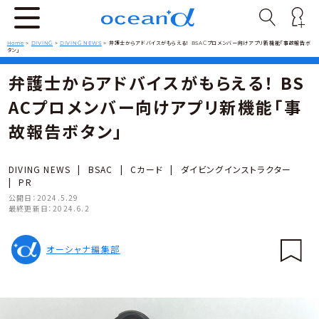
Home
>
DIVING
>
DIVING NEWS
>
弁護士からアドバイスがもらえる！ BSACプロメンバー向けアプリ新機能「事故報告ボ
タン」
弁護士からアドバイスがもらえる！ BS
ACプロメンバー向けアプリ新機能「事
故報告ボタン」
DIVING NEWS
|
BSAC
|
Cカード
|
ダイビングインストラクター
|
PR
公開日：
2024.5.29
最終更新日：
2024.6.2
オーシャナ編集部