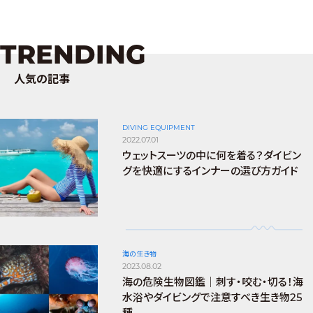
TRENDING
人気の記事
DIVING EQUIPMENT
2022.07.01
ウェットスーツの中に何を着る？ダイビン
グを快適にするインナーの選び方ガイド
海の生き物
2023.08.02
海の危険生物図鑑｜刺す・咬む・切る！海
水浴やダイビングで注意すべき生き物25
種