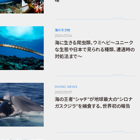
海の生き物
2024.07.24
海に生きる爬虫類、ウミヘビ～ユニーク
な生態や日本で見られる種類、遭遇時の
対処法まで～
DIVING NEWS
2022.03.07
海の王者“シャチ”が地球最大の“シロナ
ガスクジラ”を捕食する、世界初の報告