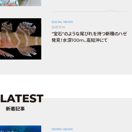
SOCIAL NEWS
2021.9.14
“宝石“のような尾びれを持つ新種のハゼ
発見！水深100m、高知沖にて
LATEST
新着記事
DIVING NEWS