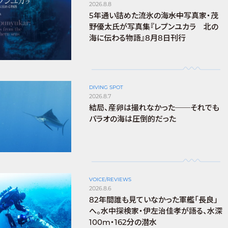
2026.8.8
5年通い詰めた流氷の海――水中写真家・茂
野優太氏が写真集『レプンユカラ 北の
海に伝わる物語』8月8日刊行
DIVING SPOT
2026.8.7
結局、産卵は撮れなかった──それでも
パラオの海は圧倒的だった
VOICE/REVIEWS
2026.8.6
82年間誰も見ていなかった軍艦「長良」
へ。水中探検家・伊左治佳孝が語る、水深
100m・162分の潜水