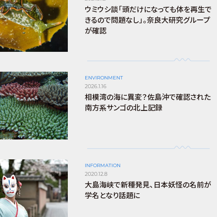
ウミウシ談「頭だけになっても体を再生で
きるので問題なし」。奈良大研究グループ
が確認
ENVIRONMENT
2026.1.16
相模湾の海に異変？佐島沖で確認された
南方系サンゴの北上記録
INFORMATION
2020.12.8
大島海峡で新種発見、日本妖怪の名前が
学名となり話題に