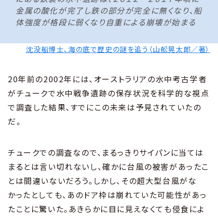
金属の酸化が完了し鉄の部分が完全に無くなり、船
体強度が格段に弱くなり自重による崩壊が始まる
沈没船博士、海の底で歴史の謎を追う（山舩晃太郎／著）
20年前の2002年には、オーストラリアの水中考古学者
がチュークで水中戦争遺跡の保存状況を科学的な視点
で調査した結果、すでにこの未来は予見されていたの
だ。
チュークでの調査なので、まるっきりサイパンに当ては
まるとは言い切れないし、確かに台風の被害があったこ
とは間違いないだろう。しかし、その超大型台風がな
かったとしても、あのドア枠は崩れていた可能性があっ
たことに驚いた。あきらかに目に見えなくても侵食によ