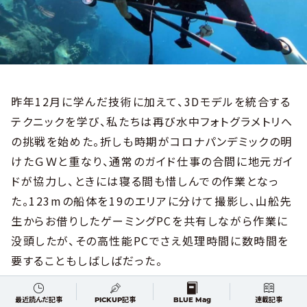
昨年12月に学んだ技術に加えて、3Dモデルを統合する
テクニックを学び、私たちは再び水中フォトグラメトリへ
の挑戦を始めた。折しも時期がコロナパンデミックの明
けたＧＷと重なり、通常のガイド仕事の合間に地元ガイ
ドが協力し、ときには寝る間も惜しんでの作業となっ
た。123mの船体を19のエリアに分けて撮影し、山舩先
生からお借りしたゲーミングPCを共有しながら作業に
没頭したが、その高性能PCでさえ処理時間に数時間を
要することもしばしばだった。
最近読んだ記事
PICKUP記事
BLUE Mag
連載記事