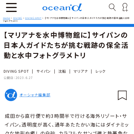
Home
>
DIVING
>
DIVING SPOT
>
【マリアナを水中博物館に】サイパンの日本人ガイドたちが挑む戦跡の保全活動と水中
フォトグラメトリ
【マリアナを水中博物館に】サイパンの
日本人ガイドたちが挑む戦跡の保全活
動と水中フォトグラメトリ
DIVING SPOT
|
サイパン
|
沈船
|
マリアナ
|
レック
公開日：
2023.6.27
オーシャナ編集部
成田から直行便で約3時間半で行ける海外リゾート・サ
イパン。透明度が高く、通年あたたかい海にはダイナミッ
クな地形や癒しの白砂、カラフルなサンゴ礁と熱帯魚な