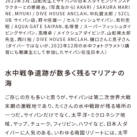
2022年３月、山舩先生とサイパンの日本人ダイビングインスト
ラクターとの懇親会。（写真左から）AKARI / SAKURA MARI
NE、MIYUKI / DIVE HOUSE ANCLAH、中丸健太郎 / S2CL
UB サイパン店、野々垣雄一 / セルフィッシュサイパン、若杉忠
昭 / AQUA GATE SAIPAN、名塚誉 / スーパーフィッシュダイ
ビングサイパン、高橋卓 / メイクシュアダイビング、山舩晃太郎
先生、西川裕 / DIVE HOUSE ANCLAH、樋口さんと息子さん
（ダイバーではないが、2022年12月の水中フォトグラメトリ講
習にも聴講生として参加したサイパン在住日本人）
水中戦争遺跡が数多く残るマリアナの
海
ご存じの方も多いと思うが、サイパンは第二次世界大戦
末期の激戦地であり、たくさんの水中戦跡が残る場所の
一つだ。サイパンだけでなく、太平洋・ミクロネシア地
域、ヤップ、チューク、フィリピン、ハワイなど、日本人ダ
イバーに人気のある、いわゆる南国リゾートには、太平