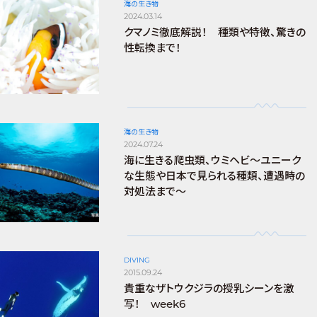
海の生き物
2024.03.14
クマノミ徹底解説！ 種類や特徴、驚きの
性転換まで！
海の生き物
2024.07.24
海に生きる爬虫類、ウミヘビ～ユニーク
な生態や日本で見られる種類、遭遇時の
対処法まで～
DIVING
2015.09.24
貴重なザトウクジラの授乳シーンを激
写！ week6