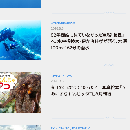
VOICE/REVIEWS
2026.8.6
82年間誰も見ていなかった軍艦「長良」
へ。水中探検家・伊左治佳孝が語る、水深
100m・162分の潜水
DIVING NEWS
2026.8.6
タコの足は“うで”だった？ 写真絵本『う
みにすむ にんじゃ タコ』8月刊行
SKIN DIVING / FREEDIVING