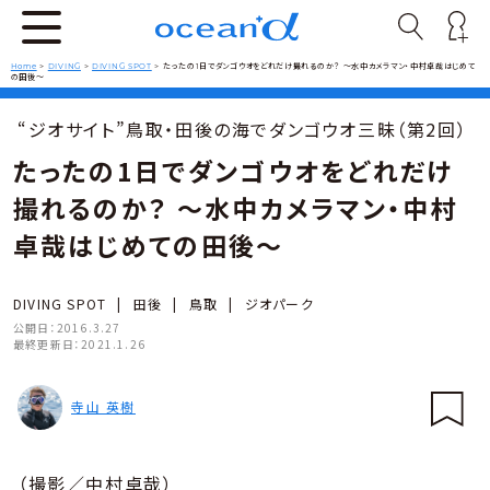
Home
>
DIVING
>
DIVING SPOT
>
たったの1日でダンゴウオをどれだけ撮れるのか？ ～水中カメラマン・中村卓哉はじめて
の田後～
“ジオサイト”鳥取・田後の海でダンゴウオ三昧（第2回）
たったの1日でダンゴウオをどれだけ
撮れるのか？ ～水中カメラマン・中村
卓哉はじめての田後～
DIVING SPOT
|
田後
|
鳥取
|
ジオパーク
公開日：
2016.3.27
最終更新日：
2021.1.26
寺山 英樹
（撮影／中村卓哉）