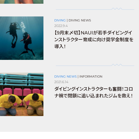
DIVING
|
DIVING NEWS
2022.9.4
【9月末〆切】NAUIが若手ダイビングイ
ンストラクター育成に向け奨学金制度を
導入！
DIVING NEWS
|
INFORMATION
2021.6.14
ダイビングインストラクターも奮闘！コロ
ナ禍で閉鎖に追い込まれたジムを救え！