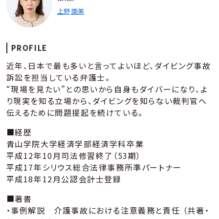
上野 園美
PROFILE
近年、日本で最も多いと言ってよいほど、ダイビング事故
訴訟を担当している弁護士。
“現場を見たい”との思いから自身もダイバーになり、よ
り現実を知る立場から、ダイビングを知らない裁判官へ
伝えるために問題提起を続けている。
■経歴
青山学院大学経済学部経済学科卒業
平成12年10月司法修習終了（53期）
平成17年シリウス総合法律事務所準パートナー
平成18年12月公認会計士登録
■著書
・事例解説 介護事故における注意義務と責任 （共著・