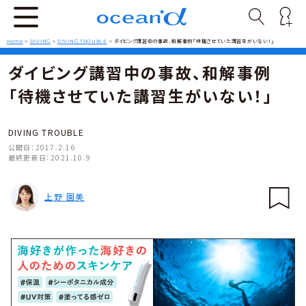
Home
>
DIVING
>
DIVING TROUBLE
>
ダイビング講習中の事故、和解事例「待機させていた講習生がいない！」
ダイビング講習中の事故、和解事例
「待機させていた講習生がいない！」
DIVING TROUBLE
公開日：
2017.2.16
最終更新日：
2021.10.9
上野 園美