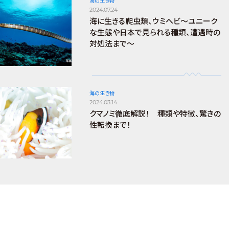
海の生き物
2024.07.24
海に生きる爬虫類、ウミヘビ～ユニーク
な生態や日本で見られる種類、遭遇時の
対処法まで～
海の生き物
2024.03.14
クマノミ徹底解説！ 種類や特徴、驚きの
性転換まで！