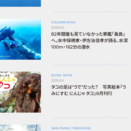
VOICE/REVIEWS
2026.8.6
82年間誰も見ていなかった軍艦「長良」
へ。水中探検家・伊左治佳孝が語る、水深
100m・162分の潜水
DIVING NEWS
2026.8.6
タコの足は“うで”だった？ 写真絵本『う
みにすむ にんじゃ タコ』8月刊行
SKIN DIVING / FREEDIVING