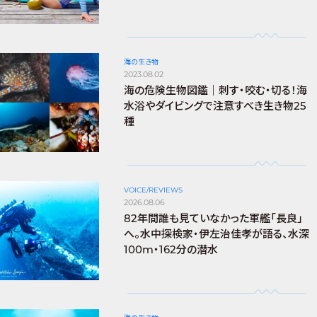
海の生き物
2023.08.02
海の危険生物図鑑｜刺す・咬む・切る！海
水浴やダイビングで注意すべき生き物25
種
VOICE/REVIEWS
2026.08.06
82年間誰も見ていなかった軍艦「長良」
へ。水中探検家・伊左治佳孝が語る、水深
100m・162分の潜水