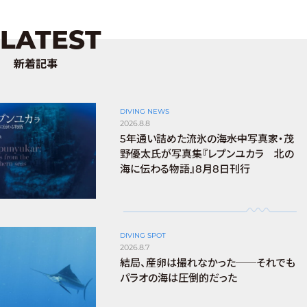
LATEST
新着記事
DIVING NEWS
2026.8.8
5年通い詰めた流氷の海――水中写真家・茂
野優太氏が写真集『レプンユカラ 北の
海に伝わる物語』8月8日刊行
DIVING SPOT
2026.8.7
結局、産卵は撮れなかった──それでも
パラオの海は圧倒的だった