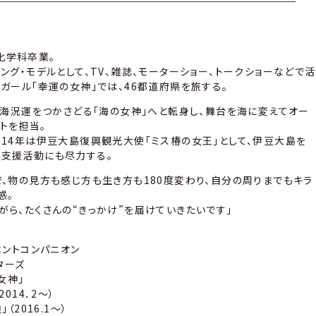
化学科卒業。
ング・モデルとして、TV、雑誌、モーターショー、トークショーなどで活
ンガール「幸運の女神」では、46都道府県を旅する。
運・海況運をつかさどる「海の女神」へと転身し、舞台を海に変えてオー
トを担当。
014年は伊豆大島復興観光大使「ミス椿の女王」として、伊豆大島を
支援活動にも尽力する。
で、物の見方も感じ方も生き方も180度変わり、自分の周りまでもキラ
感。
がら、たくさんの“きっかけ”を届けていきたいです」
ベントコンパニオン
ターズ
女神」
014．2～）
（2016.1～）