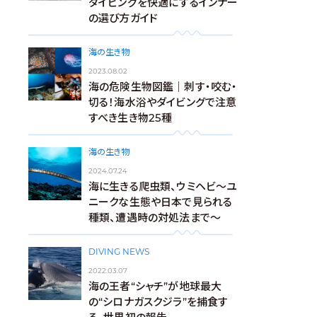
ダイビングを快適にするインナー
の選び方ガイド
海の生き物
2023.08.02
海の危険生物図鑑｜刺す・咬む・
切る！海水浴やダイビングで注意
すべき生き物25種
海の生き物
2024.07.24
海に生きる爬虫類、ウミヘビ～ユ
ニークな生態や日本で見られる
種類、遭遇時の対処法まで～
DIVING NEWS
2022.03.07
海の王者“シャチ”が地球最大
の“シロナガスクジラ”を捕食す