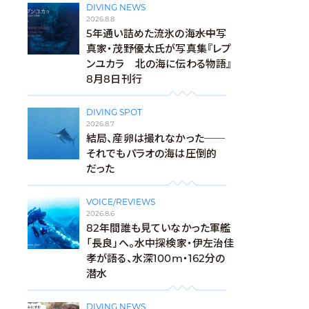
DIVING NEWS
2026.8.8
5年通い詰めた流氷の海――水中写
真家・茂野優太氏が写真集『レプ
ンユカラ 北の海に伝わる物語』
8月8日刊行
DIVING SPOT
2026.8.7
結局、産卵は撮れなかった──
それでもパラオの海は圧倒的
だった
VOICE/REVIEWS
2026.8.6
82年間誰も見ていなかった軍艦
「長良」へ。水中探検家・伊左治佳
孝が語る、水深100m・162分の
潜水
DIVING NEWS