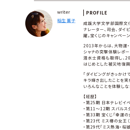
writer
PROFILE
稲生 薫子
成蹊大学文学部国際文
ナレーター、司会、ダイビ
躍。宝くじのキャンペー
2013年からは、大物
シャナの突撃体験レポー
潜水士資格も取得し、2
はじめとした被災地復興
「ダイビングがきっかけ
キラ輝き出したことを実
いろんなことを体験しな
【経歴】
・第25期 日本テレビイ
・第11～12期 スバルス
・第33期 宝くじ「幸運の
・第23代 ミス椿の女王（2
・第29代「ミス熱海・桜娘」