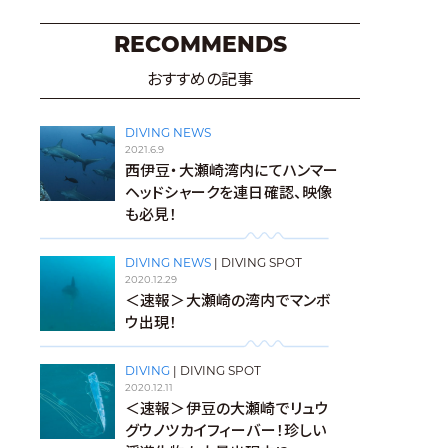
RECOMMENDS
おすすめの記事
DIVING NEWS
2021.6.9
西伊豆・大瀬崎湾内にてハンマー
ヘッドシャークを連日確認、映像
も必見！
DIVING NEWS
|
DIVING SPOT
2020.12.29
＜速報＞大瀬崎の湾内でマンボ
ウ出現！
DIVING
|
DIVING SPOT
2020.12.11
＜速報＞伊豆の大瀬崎でリュウ
グウノツカイフィーバー！珍しい