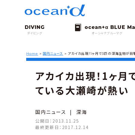
ダイビング
オーシャナブルーマグ
Home
>
国内ニュース
>
アカイカ出現！1ヶ月で3匹の深海生物が
アカイカ出現！1ヶ月
ている大瀬崎が熱い
国内ニュース
|
深海
公開日：
2013.11.25
最終更新日：
2017.12.14