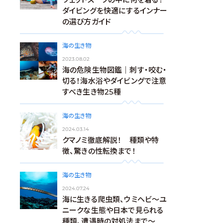
ダイビングを快適にするインナー
の選び方ガイド
海の生き物
2023.08.02
海の危険生物図鑑｜刺す・咬む・
切る！海水浴やダイビングで注意
すべき生き物25種
海の生き物
2024.03.14
クマノミ徹底解説！ 種類や特
徴、驚きの性転換まで！
海の生き物
2024.07.24
海に生きる爬虫類、ウミヘビ～ユ
ニークな生態や日本で見られる
種類、遭遇時の対処法まで～