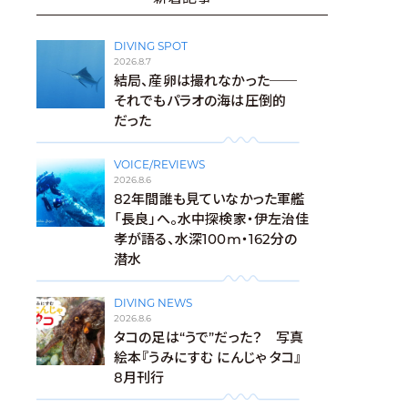
DIVING SPOT
2026.8.7
結局、産卵は撮れなかった──
それでもパラオの海は圧倒的
だった
VOICE/REVIEWS
2026.8.6
82年間誰も見ていなかった軍艦
「長良」へ。水中探検家・伊左治佳
孝が語る、水深100m・162分の
潜水
DIVING NEWS
2026.8.6
タコの足は“うで”だった？ 写真
絵本『うみにすむ にんじゃ タコ』
8月刊行