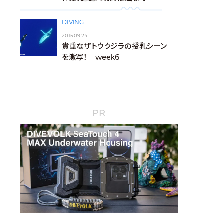
DIVING
2015.09.24
貴重なザトウクジラの授乳シーン
を激写！ week6
PR