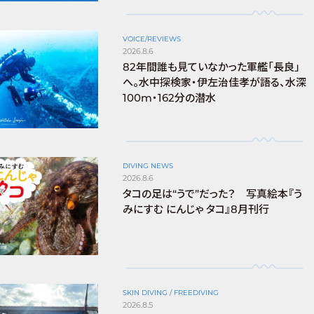
VOICE/REVIEWS
2026.8.6
82年間誰も見ていなかった軍艦「長良」
へ。水中探検家・伊左治佳孝が語る、水深
100m・162分の潜水
DIVING NEWS
2026.8.6
タコの足は“うで”だった？ 写真絵本『う
みにすむ にんじゃ タコ』8月刊行
SKIN DIVING / FREEDIVING
2026.8.5