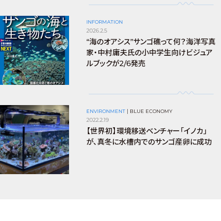
INFORMATION
2026.2.5
“海のオアシス”サンゴ礁って何？海洋写真
家・中村庸夫氏の小中学生向けビジュア
ルブックが2/6発売
ENVIRONMENT
|
BLUE ECONOMY
2022.2.19
【世界初】環境移送ベンチャー「イノカ」
が、真冬に水槽内でのサンゴ産卵に成功