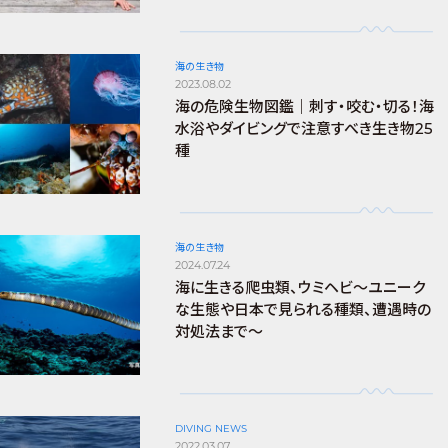
海の生き物
2023.08.02
海の危険生物図鑑｜刺す・咬む・切る！海
水浴やダイビングで注意すべき生き物25
種
海の生き物
2024.07.24
海に生きる爬虫類、ウミヘビ～ユニーク
な生態や日本で見られる種類、遭遇時の
対処法まで～
DIVING NEWS
2022.03.07