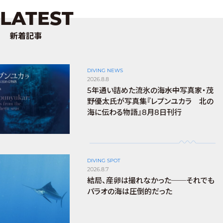
LATEST
新着記事
DIVING NEWS
2026.8.8
5年通い詰めた流氷の海――水中写真家・茂
野優太氏が写真集『レプンユカラ 北の
海に伝わる物語』8月8日刊行
DIVING SPOT
2026.8.7
結局、産卵は撮れなかった──それでも
パラオの海は圧倒的だった