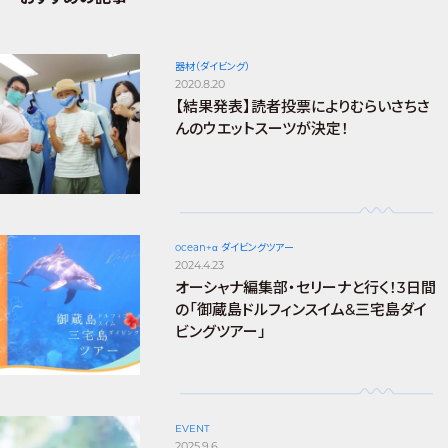
器材（ダイビング）
2020.8.20
【結果発表】読者投票によりむらいさちさ
んのウエットスーツが決定！
ocean+α ダイビングツアー
2024.4.23
オーシャナ編集部・セリーナと行く！3日間
の「御蔵島ドルフィンスイム&三宅島ダイ
ビングツアー」
EVENT
2025.9.6