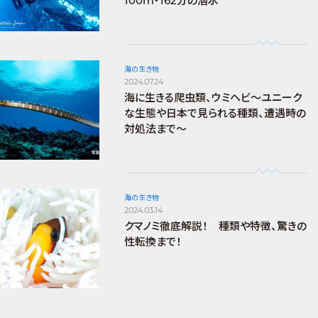
100m・162分の潜水
海の生き物
2024.07.24
海に生きる爬虫類、ウミヘビ～ユニーク
な生態や日本で見られる種類、遭遇時の
対処法まで～
海の生き物
2024.03.14
クマノミ徹底解説！ 種類や特徴、驚きの
性転換まで！