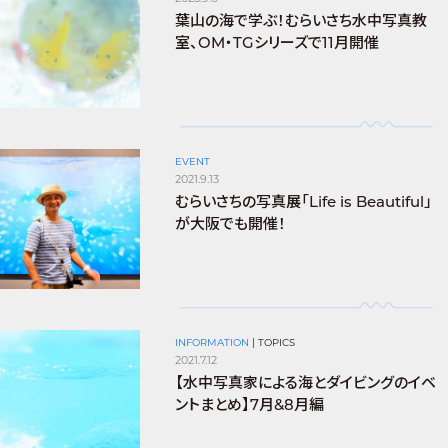
葉山の海で学ぶ！むらいさち水中写真教
室、OM・TGシリーズで11月開催
EVENT
2021.9.13
むらいさちの写真展「Life is Beautiful」
が大阪でも開催！
INFORMATION
|
TOPICS
2021.7.12
【水中写真家による海とダイビングのイベ
ントまとめ】7月&8月編