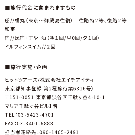
■旅行代金に含まれますもの
船//橘丸（東京〜御蔵島往復） 往路特２等、復路２等
和室
宿//民宿「丁や」泊（朝１回/昼0回/夕１回）
ドルフィンスイム//２回
■旅行実施・企画
ヒットツアーズ/株式会社エイチアイティ
東京都知事登録 第2種旅行業6316号）
〒151-0051 東京都渋谷区千駄ヶ谷4-10-1
マリア千駄ヶ谷ビル1階
TEL：03-5413-4701
FAX：03-3401-6888
担当者連絡先：090-1465-2491