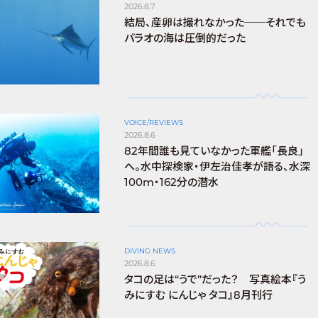
2026.8.7
結局、産卵は撮れなかった──それでも
パラオの海は圧倒的だった
VOICE/REVIEWS
2026.8.6
82年間誰も見ていなかった軍艦「長良」
へ。水中探検家・伊左治佳孝が語る、水深
100m・162分の潜水
DIVING NEWS
2026.8.6
タコの足は“うで”だった？ 写真絵本『う
みにすむ にんじゃ タコ』8月刊行