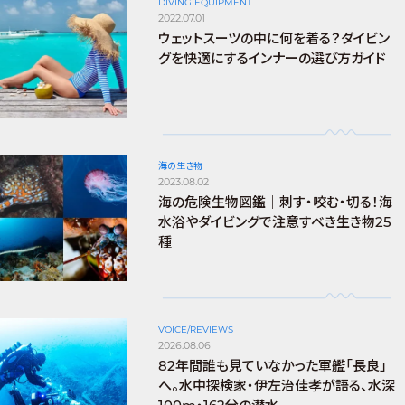
DIVING EQUIPMENT
2022.07.01
ウェットスーツの中に何を着る？ダイビン
グを快適にするインナーの選び方ガイド
海の生き物
2023.08.02
海の危険生物図鑑｜刺す・咬む・切る！海
水浴やダイビングで注意すべき生き物25
種
VOICE/REVIEWS
2026.08.06
82年間誰も見ていなかった軍艦「長良」
へ。水中探検家・伊左治佳孝が語る、水深