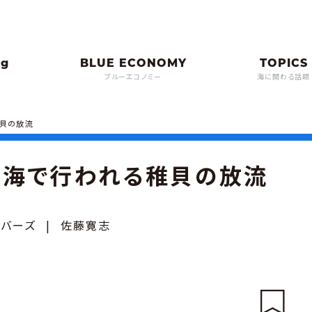
ブルーエコノミー
海に関わる話題
稚貝の放流
の海で行われる稚貝の放流
イバーズ
|
佐藤寛志