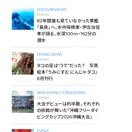
VOICE/REVIEWS
2026.8.6
82年間誰も見ていなかった軍艦
「長良」へ。水中探検家・伊左治佳
孝が語る、水深100m・162分の
潜水
DIVING NEWS
2026.8.6
タコの足は“うで”だった？ 写真
絵本『うみにすむ にんじゃ タコ』
8月刊行
SKIN DIVING / FREEDIVING
2026.8.5
大会デビューは約半数。それぞれ
の挑戦が輝いた「沖縄フリーダイ
ビングカップ2026沖縄大会」
EVENT