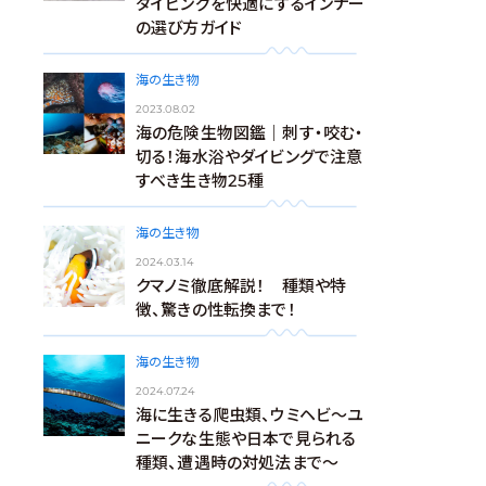
ダイビングを快適にするインナー
の選び方ガイド
海の生き物
2023.08.02
海の危険生物図鑑｜刺す・咬む・
切る！海水浴やダイビングで注意
すべき生き物25種
海の生き物
2024.03.14
クマノミ徹底解説！ 種類や特
徴、驚きの性転換まで！
海の生き物
2024.07.24
海に生きる爬虫類、ウミヘビ～ユ
ニークな生態や日本で見られる
種類、遭遇時の対処法まで～