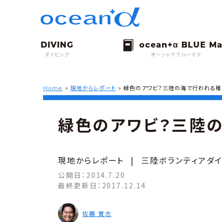
ダイビング
オーシャナブルーマグ
Home
>
現地からレポート
>
緑色のアワビ？三陸の海で行われる
緑色のアワビ？三陸
現地からレポート
|
三陸ボランティアダ
公開日：
2014.7.20
最終更新日：
2017.12.14
佐藤 寛志