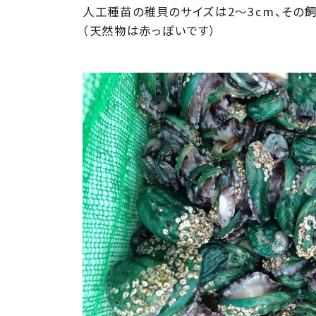
人工種苗の稚貝のサイズは2〜3cm、その
（天然物は赤っぽいです）