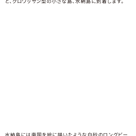
と、クロワッサン型の小さな島、水納島に到着します。
水納島には南国を絵に描いたような白砂のロングビー