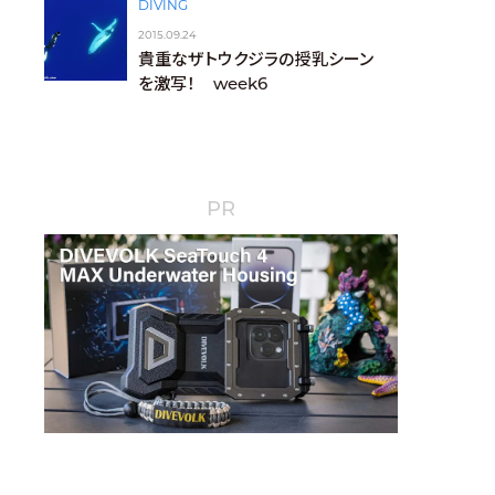
DIVING
2015.09.24
貴重なザトウクジラの授乳シーン
を激写！ week6
PR