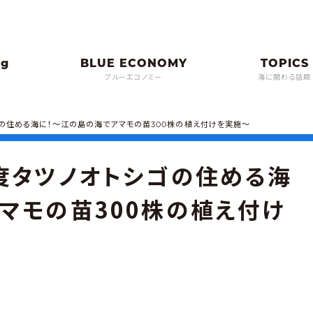
ブルーエコノミー
海に関わる話題
ゴの住める海に！〜江の島の海でアマモの苗300株の植え付けを実施〜
度タツノオトシゴの住める海
マモの苗300株の植え付け