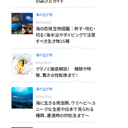
の選び方ガイド
海の生き物
2023.08.02
海の危険生物図鑑｜刺す・咬む・
切る！海水浴やダイビングで注意
すべき生き物25種
海の生き物
2024.03.14
クマノミ徹底解説！ 種類や特
徴、驚きの性転換まで！
海の生き物
2024.07.24
海に生きる爬虫類、ウミヘビ～ユ
ニークな生態や日本で見られる
種類、遭遇時の対処法まで～