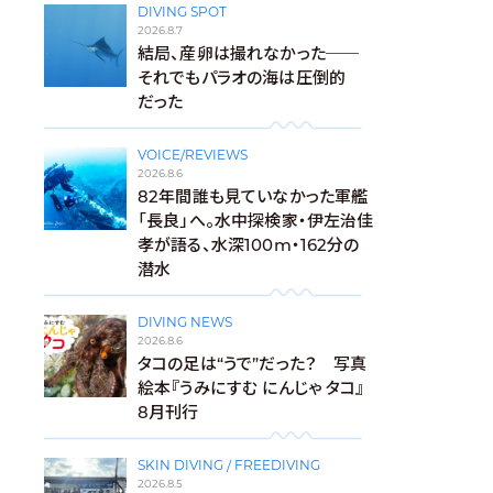
DIVING SPOT
2026.8.7
結局、産卵は撮れなかった──
それでもパラオの海は圧倒的
だった
VOICE/REVIEWS
2026.8.6
82年間誰も見ていなかった軍艦
「長良」へ。水中探検家・伊左治佳
孝が語る、水深100m・162分の
潜水
DIVING NEWS
2026.8.6
タコの足は“うで”だった？ 写真
絵本『うみにすむ にんじゃ タコ』
8月刊行
SKIN DIVING / FREEDIVING
2026.8.5