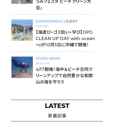
うみフェスタ ビーチクリーン大
会」
ENVIRONMENT
|
EVENT
2021.9.24
【海遊び×ゴミ拾い×学び】OPG
CLEAN UP DAY with ocean
+αが10月3日に沖縄で開催！
DIVING NEWS
2022.4.14
4/17開催！海中＆ビーチ合同ク
リーンアップで自然豊かな和歌
山の海を守ろう
LATEST
新着記事