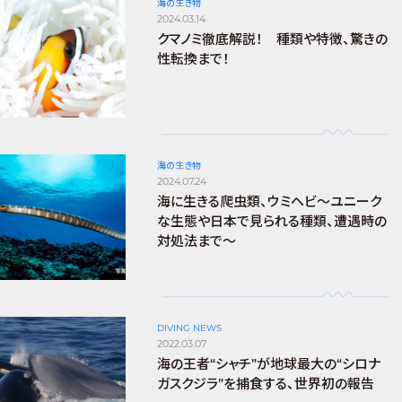
海の生き物
2024.03.14
クマノミ徹底解説！ 種類や特徴、驚きの
性転換まで！
海の生き物
2024.07.24
海に生きる爬虫類、ウミヘビ～ユニーク
な生態や日本で見られる種類、遭遇時の
対処法まで～
DIVING NEWS
2022.03.07
海の王者“シャチ”が地球最大の“シロナ
ガスクジラ”を捕食する、世界初の報告