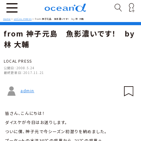
Home
>
LOCAL PRESS
>
from 神子元島 魚影濃いです！ by 林 大輔
from 神子元島 魚影濃いです！ by
林 大輔
LOCAL PRESS
公開日：
2008.5.24
最終更新日：
2017.11.21
admin
皆さん、こんにちは！
ダイスケが今日はお送りします。
ついに僕、神子元で今シーズン初潜りを納めました。
プーケットの水温30℃の世界から、21℃の世界へ。