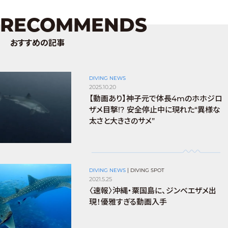
RECOMMENDS
おすすめの記事
DIVING NEWS
2025.10.20
【動画あり】神子元で体長4mのホホジロ
ザメ目撃!? 安全停止中に現れた“異様な
太さと大きさのサメ”
DIVING NEWS
|
DIVING SPOT
2021.5.25
〈速報〉沖縄・粟国島に、ジンベエザメ出
現！優雅すぎる動画入手