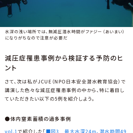
水深の浅い場所では、無減圧潜水時間がファジー（あいまい）
になりがちなので注意が必要だ
減圧症罹患事例から検証する予防のヒ
ント
さて、次は私がJCUE（NPO日本安全潜水教育協会）で
講演した色々な減圧症罹患事例の中から、特に着目し
ていただきたい以下の5例を紹介しよう。
●体内窒素蓄積の過多事例
vol.1
で紹介した「
■図3 最大水深24m、潜水時間49