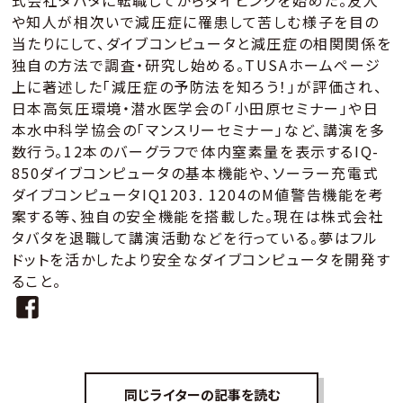
や知人が相次いで減圧症に罹患して苦しむ様子を目の
当たりにして、ダイブコンピュータと減圧症の相関関係を
独自の方法で調査・研究し始める。TUSAホームページ
上に著述した「減圧症の予防法を知ろう！」が評価され、
日本高気圧環境・潜水医学会の「小田原セミナー」や日
本水中科学協会の「マンスリーセミナー」など、講演を多
数行う。12本のバーグラフで体内窒素量を表示するIQ-
850ダイブコンピュータの基本機能や、ソーラー充電式
ダイブコンピュータIQ1203. 1204のM値警告機能を考
案する等、独自の安全機能を搭載した。現在は株式会社
タバタを退職して講演活動などを行っている。夢はフル
ドットを活かしたより安全なダイブコンピュータを開発す
ること。
同じライターの記事を読む