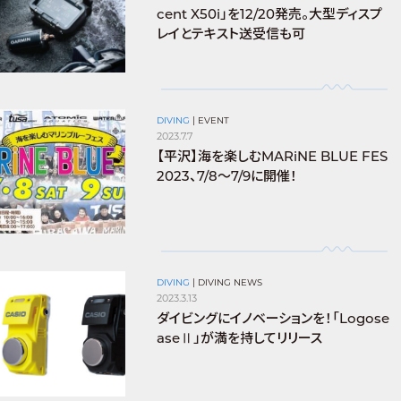
cent X50i」を12/20発売。大型ディスプ
レイとテキスト送受信も可
DIVING
|
EVENT
2023.7.7
【平沢】海を楽しむMARiNE BLUE FES
2023、7/8〜7/9に開催！
DIVING
|
DIVING NEWS
2023.3.13
ダイビングにイノベーションを！「Logose
aseⅡ」が満を持してリリース