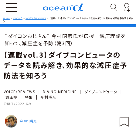
Home
>
DIVING
>
VOICE/REVIEWS
>
【連載vol.3】ダイブコンピュータのデータを読み解き、効果的な減圧症予防法を知ろ
う
“ダイコンおじさん” 今村昭彦氏が伝授 減圧理論を
知って、減圧症を予防（第3回）
【連載vol.3】ダイブコンピュータの
データを読み解き、効果的な減圧症予
防法を知ろう
VOICE/REVIEWS
|
DIVING MEDICINE
|
ダイブコンピュータ
|
減圧症
|
特集
|
今村昭彦
公開日：
2022.6.9
今村 昭彦