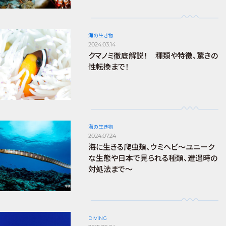
海の生き物
2024.03.14
クマノミ徹底解説！ 種類や特徴、驚きの
性転換まで！
海の生き物
2024.07.24
海に生きる爬虫類、ウミヘビ～ユニーク
な生態や日本で見られる種類、遭遇時の
対処法まで～
DIVING