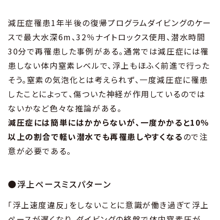
減圧症罹患1年半後の復帰プログラムダイビングのケー
スで最大水深6m、32％ナイトロックス使用、潜水時間
30分で再罹患した事例がある。通常では減圧症には罹
患しない体内窒素レベルで、浮上もほふく前進で行った
そう。窒素の気泡化とは考えられず、一度減圧症に罹患
したことによって、傷ついた神経が作用しているのでは
ないかなど色々な推論がある。
減圧症には簡単にはかからないが、一度かかると10％
以上の割合で軽い潜水でも再罹患しやすくなる
ので注
意が必要である。
●浮上ペースミスパターン
「浮上速度違反」をしないことに意識が働き過ぎて浮上
ペースが遅くなり、ダイビングの終盤で体内窒素圧が