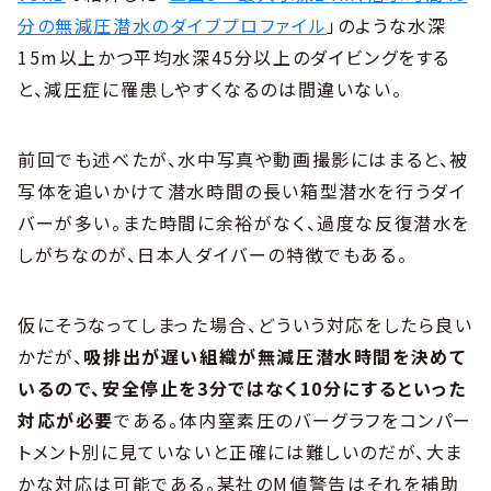
分の無減圧潜水のダイブプロファイル
」のような水深
15m以上かつ平均水深45分以上のダイビングをする
と、減圧症に罹患しやすくなるのは間違いない。
前回でも述べたが、水中写真や動画撮影にはまると、被
写体を追いかけて潜水時間の長い箱型潜水を行うダイ
バーが多い。また時間に余裕がなく、過度な反復潜水を
しがちなのが、日本人ダイバーの特徴でもある。
仮にそうなってしまった場合、どういう対応をしたら良い
かだが、
吸排出が遅い組織が無減圧潜水時間を決めて
いるので、安全停止を3分ではなく10分にするといった
対応が必要
である。体内窒素圧のバーグラフをコンパー
トメント別に見ていないと正確には難しいのだが、大ま
かな対応は可能である。某社のM値警告はそれを補助