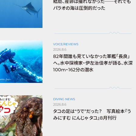
結局、産卵は撮れなかった──それでも
パラオの海は圧倒的だった
VOICE/REVIEWS
2026.8.6
82年間誰も見ていなかった軍艦「長良」
へ。水中探検家・伊左治佳孝が語る、水深
100m・162分の潜水
DIVING NEWS
2026.8.6
タコの足は“うで”だった？ 写真絵本『う
みにすむ にんじゃ タコ』8月刊行