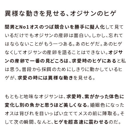
異様な動きを見せる、オジサンのヒゲ
間男とNo1オスのつば競合いを勝手に擬人化
して見て
いるだけでもオジサンの産卵は面白い。しかし、忘れて
はならないことがもう一つある。あのヒゲだ。あのヒゲ
なくしてオジサンの産卵を語ることはできない。
オジサ
ンの産卵で一番の見どころは、求愛時のヒゲにある
と私
は思う。普段から採餌のためにしきりに動かしているヒ
ゲが、
求愛の時には異様な動き
を見せる。
もともと地味なオジサンは、
求愛時、紫がかった体色に
変化し別の魚かと思うほど美しくなる
。婚姻色になった
オスは背びれを目いっぱい立ててメスの前に陣取る。そ
して次の瞬間、なんと、
ヒゲを超高速に震わせる
のだ。