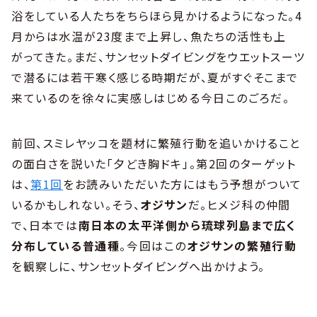
浴をしている人たちをちらほら見かけるようになった。4
月からは水温が23度まで上昇し、魚たちの活性も上
がってきた。まだ、サンセットダイビングをウエットスーツ
で潜るには若干寒く感じる時期だが、夏がすぐそこまで
来ているのを徐々に実感しはじめる今日このごろだ。
前回、スミレヤッコを題材に繁殖行動を追いかけること
の面白さを説いた「夕どき胸ドキ」。第2回のターゲット
は、
第1回
をお読みいただいた方にはもう予想がついて
いるかもしれない。そう、
オジサン
だ。ヒメジ科の仲間
で、日本では
南日本の太平洋側から琉球列島まで広く
分布している普通種
。今回はこの
オジサンの繁殖行動
を観察しに、サンセットダイビングへ出かけよう。