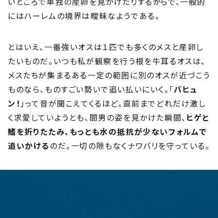
いところで単独の産卵を見かけたりするからで、一般的
にはハーレムの境界は曖昧なようである。
とはいえ、一番強いオスは１匹でも多くのメスと産卵し
たいものだ。いつも私が観察を行う根を牛耳るオスは、
メスたちが集まるある一定の範囲に別のオスが近づこう
ものなら、ものすごい勢いで追い払いにいく。「
バヒュ
ン！
」って音が聞こえてくるほど。直前までどれだけ激し
く求愛していようとも、間男の姿を見かけた瞬間、
ヒゲと
鰭を折りたたみ、もっとも水の抵抗が少ないフォルムで
追いかける
のだ。一切の隙もなくナワバリを守っている。