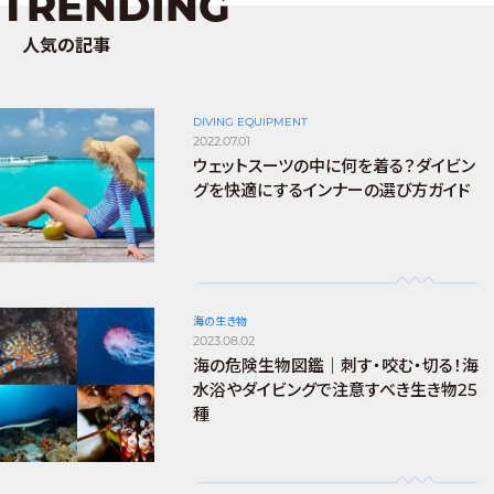
TRENDING
人気の記事
DIVING EQUIPMENT
2022.07.01
ウェットスーツの中に何を着る？ダイビン
グを快適にするインナーの選び方ガイド
海の生き物
2023.08.02
海の危険生物図鑑｜刺す・咬む・切る！海
水浴やダイビングで注意すべき生き物25
種