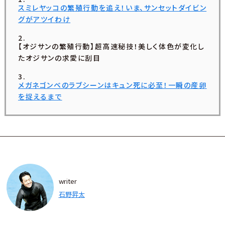
スミレヤッコの繁殖行動を追え！いま、サンセットダイビン
グがアツイわけ
【オジサンの繁殖行動】超高速秘技！美しく体色が変化し
たオジサンの求愛に刮目
メガネゴンベのラブシーンはキュン死に必至！一瞬の産卵
を捉えるまで
writer
石野昇太