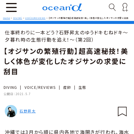
Home
>
DIVING
>
VOICE/REVIEWS
>
【オジサンの繁殖行動】超高速秘技！美しく体色が変化したオジサンの求愛に刮目
仕事終わりに一本どう？石野昇太のゆうドキむねドキ〜
夕暮れ時の生態行動を追え！〜（第2回）
【オジサンの繁殖行動】超高速秘技！美
しく体色が変化したオジサンの求愛に
刮目
DIVING
|
VOICE/REVIEWS
|
産卵
|
生態
公開日：
2021.5.7
石野昇太
沖縄では3月から順に県内各地で海開きが行われ、海水