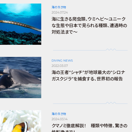
海の生き物
2024.07.24
海に生きる爬虫類、ウミヘビ～ユニーク
な生態や日本で見られる種類、遭遇時の
対処法まで～
DIVING NEWS
2022.03.07
海の王者“シャチ”が地球最大の“シロナ
ガスクジラ”を捕食する、世界初の報告
海の生き物
2024.03.14
クマノミ徹底解説！ 種類や特徴、驚きの