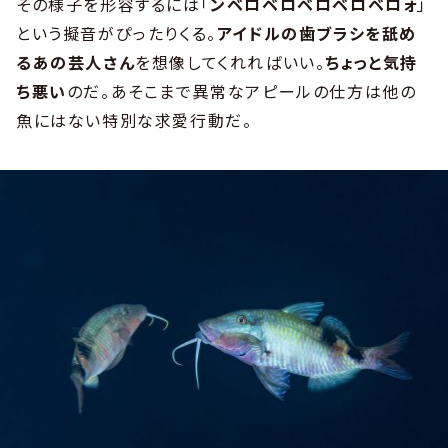
その様子を形容するには「
ンベロベロベロベロベロォ
」
という擬音がぴったりくる。
アイドルの歯ブラシを舐め
るあの芸人さん
を想像してくれればいい。
ちょっと気持
ち悪い
のだ。あそこまで異常なアピールの仕方は他の
魚にはない特別な求愛行動だ。