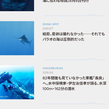
海に伝わる物語』8月8日刊行
DIVING SPOT
2026.8.7
結局、産卵は撮れなかった──それでも
パラオの海は圧倒的だった
VOICE/REVIEWS
2026.8.6
82年間誰も見ていなかった軍艦「長良」
へ。水中探検家・伊左治佳孝が語る、水深
100m・162分の潜水