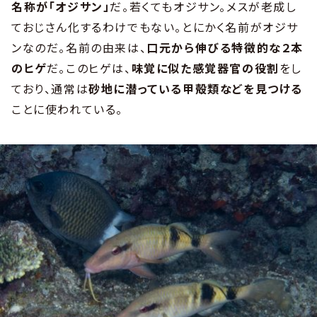
名称が「オジサン」
だ。若くてもオジサン。メスが老成し
ておじさん化するわけでもない。とにかく名前がオジサ
ンなのだ。名前の由来は、
口元から伸びる特徴的な２本
のヒゲ
だ。このヒゲは、
味覚に似た感覚器官の役割
をし
ており、通常は
砂地に潜っている甲殻類などを見つける
ことに使われている。