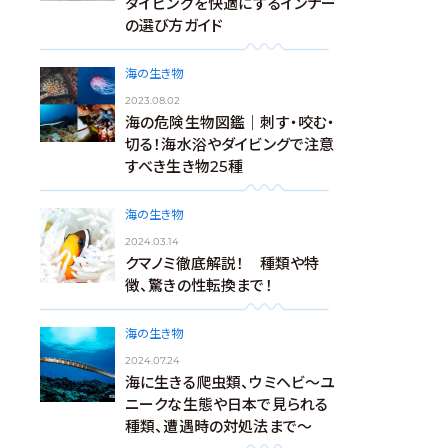
ダイビングを快適にするインナー
の選び方ガイド
海の生き物
2023.08.02
海の危険生物図鑑｜刺す・咬む・
切る！海水浴やダイビングで注意
すべき生き物25種
海の生き物
2024.03.14
クマノミ徹底解説！ 種類や特
徴、驚きの性転換まで！
海の生き物
2024.07.24
海に生きる爬虫類、ウミヘビ～ユ
ニークな生態や日本で見られる
種類、遭遇時の対処法まで～