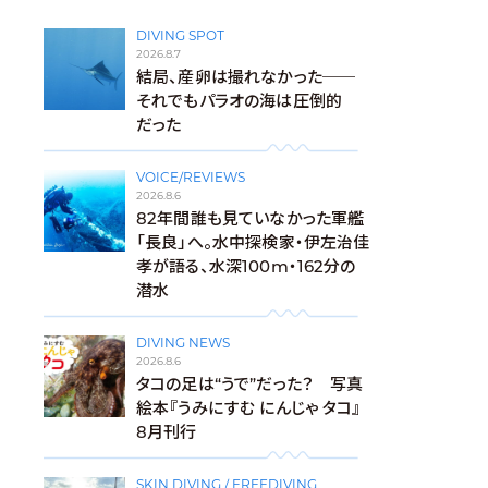
DIVING SPOT
2026.8.7
結局、産卵は撮れなかった──
それでもパラオの海は圧倒的
だった
VOICE/REVIEWS
2026.8.6
82年間誰も見ていなかった軍艦
「長良」へ。水中探検家・伊左治佳
孝が語る、水深100m・162分の
潜水
DIVING NEWS
2026.8.6
タコの足は“うで”だった？ 写真
絵本『うみにすむ にんじゃ タコ』
8月刊行
SKIN DIVING / FREEDIVING