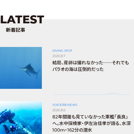
LATEST
新着記事
DIVING SPOT
2026.8.7
結局、産卵は撮れなかった──それでも
パラオの海は圧倒的だった
VOICE/REVIEWS
2026.8.6
82年間誰も見ていなかった軍艦「長良」
へ。水中探検家・伊左治佳孝が語る、水深
100m・162分の潜水