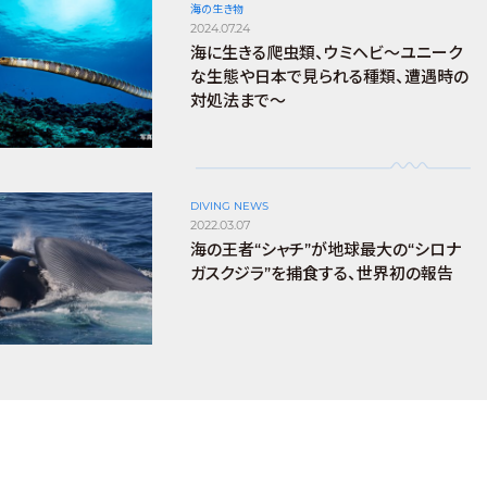
海の生き物
2024.07.24
海に生きる爬虫類、ウミヘビ～ユニーク
な生態や日本で見られる種類、遭遇時の
対処法まで～
DIVING NEWS
2022.03.07
海の王者“シャチ”が地球最大の“シロナ
ガスクジラ”を捕食する、世界初の報告