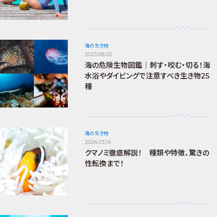
海の生き物
2023.08.02
海の危険生物図鑑｜刺す・咬む・切る！海
水浴やダイビングで注意すべき生き物25
種
海の生き物
2024.03.14
クマノミ徹底解説！ 種類や特徴、驚きの
性転換まで！