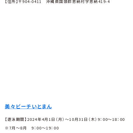
【住所】〒904-0411 沖縄県国頭郡恩納村字恩納419-4
美々ビーチいとまん
【遊泳期間】2024年4月1日（月）〜10月31日（木）9：00〜18：00
※7月〜8月 9：00〜19：00