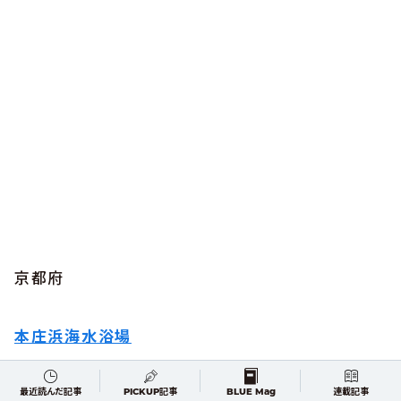
京都府
本庄浜海水浴場
【遊泳期間】2024月7月13日（土）~8月18日（日）9：00〜15：00
最近読んだ記事
PICKUP記事
BLUE Mag
連載記事
【入場料】無料