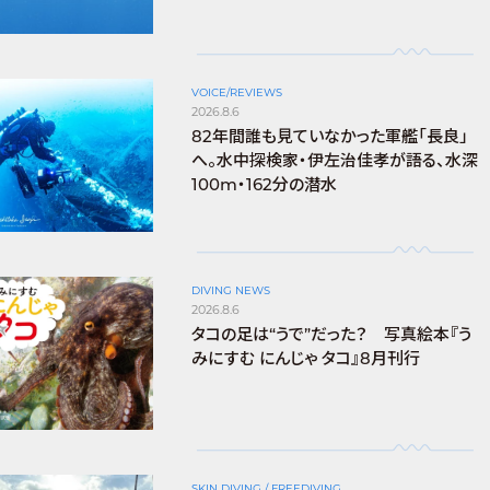
VOICE/REVIEWS
2026.8.6
82年間誰も見ていなかった軍艦「長良」
へ。水中探検家・伊左治佳孝が語る、水深
100m・162分の潜水
DIVING NEWS
2026.8.6
タコの足は“うで”だった？ 写真絵本『う
みにすむ にんじゃ タコ』8月刊行
SKIN DIVING / FREEDIVING