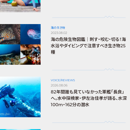
海の生き物
2023.08.02
海の危険生物図鑑｜刺す・咬む・切る！海
水浴やダイビングで注意すべき生き物25
種
VOICE/REVIEWS
2026.08.06
82年間誰も見ていなかった軍艦「長良」
へ。水中探検家・伊左治佳孝が語る、水深
100m・162分の潜水