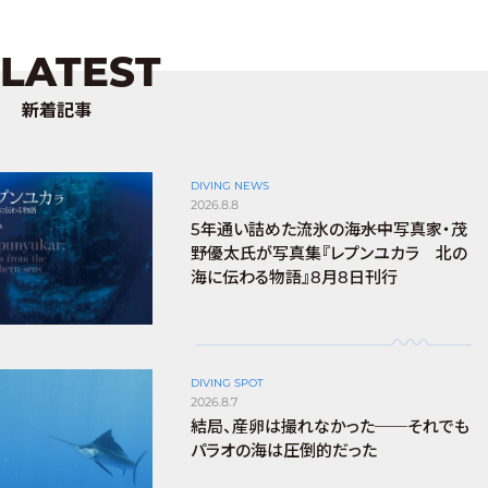
LATEST
新着記事
DIVING NEWS
2026.8.8
5年通い詰めた流氷の海――水中写真家・茂
野優太氏が写真集『レプンユカラ 北の
海に伝わる物語』8月8日刊行
DIVING SPOT
2026.8.7
結局、産卵は撮れなかった──それでも
パラオの海は圧倒的だった