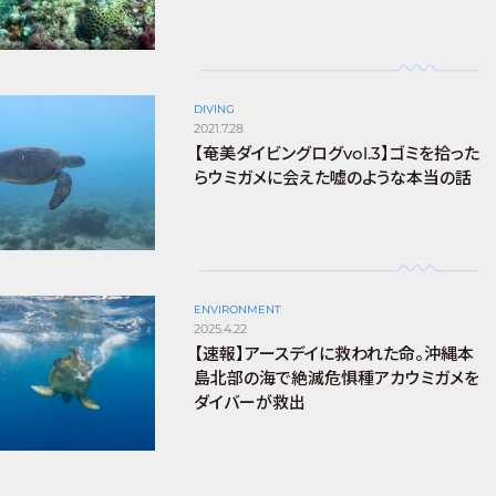
DIVING
2021.7.28
【奄美ダイビングログvol.3】ゴミを拾った
らウミガメに会えた嘘のような本当の話
ENVIRONMENT
2025.4.22
【速報】アースデイに救われた命。沖縄本
島北部の海で絶滅危惧種アカウミガメを
ダイバーが救出