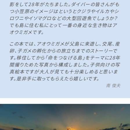
影をして28年がたちました。ダイバーの皆さんがも
つ小笠原のイメージはというとクジラやイルカやシ
ロワニやイソマグロなどの大型回遊魚でしょうか？
でも島に住む私にとって一番の身近な生き物はア
オウミガメです。
この本では、アオウミガメが父島に来遊し、交尾、産
卵、子ガメの孵化からの旅立ちまでのストーリーで
す。移住してから「命をつなげる島」をテーマに28年
間撮りためた写真から構成しました。子供向けの写
真絵本ですが大人が見ても十分楽しめると思いま
す。是非手に取ってもらえたら嬉しいです。
南 俊夫