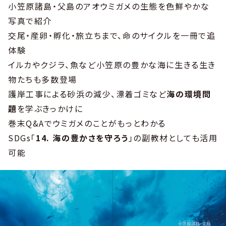
小笠原諸島・父島のアオウミガメの生態を色鮮やかな
写真で紹介
交尾・産卵・孵化・旅立ちまで、命のサイクルを一冊で追
体験
イルカやクジラ、魚など小笠原の豊かな海に生きる生き
物たちも多数登場
護岸工事による砂浜の減少、漂着ゴミなど
海の環境問
題
を学ぶきっかけに
巻末Q&Aでウミガメのことがもっとわかる
SDGs「
14. 海の豊かさを守ろう
」の副教材としても活用
可能