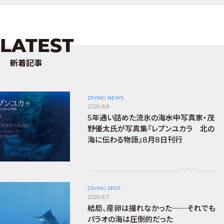
LATEST
新着記事
DIVING NEWS
2026.8.8
5年通い詰めた流氷の海――水中写真家・茂
野優太氏が写真集『レプンユカラ 北の
海に伝わる物語』8月8日刊行
DIVING SPOT
2026.8.7
結局、産卵は撮れなかった──それでも
パラオの海は圧倒的だった