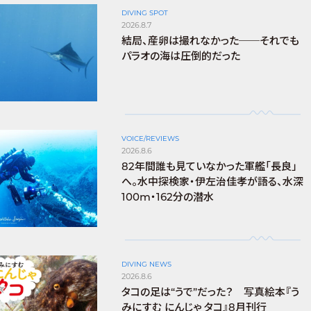
DIVING SPOT
2026.8.7
結局、産卵は撮れなかった──それでも
パラオの海は圧倒的だった
VOICE/REVIEWS
2026.8.6
82年間誰も見ていなかった軍艦「長良」
へ。水中探検家・伊左治佳孝が語る、水深
100m・162分の潜水
DIVING NEWS
2026.8.6
タコの足は“うで”だった？ 写真絵本『う
みにすむ にんじゃ タコ』8月刊行