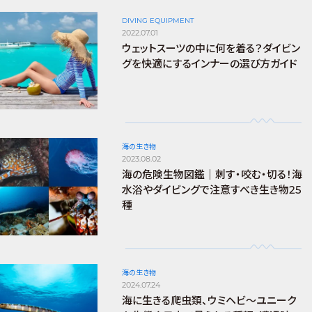
DIVING EQUIPMENT
2022.07.01
ウェットスーツの中に何を着る？ダイビン
グを快適にするインナーの選び方ガイド
海の生き物
2023.08.02
海の危険生物図鑑｜刺す・咬む・切る！海
水浴やダイビングで注意すべき生き物25
種
海の生き物
2024.07.24
海に生きる爬虫類、ウミヘビ～ユニーク