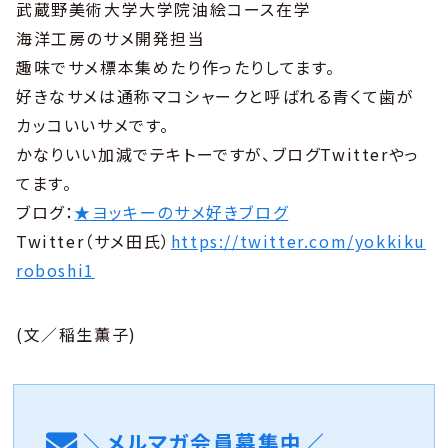
武蔵野美術大学大学院油絵コース在学
海洋工房のサメ開発担当
趣味でサメ標本集めたり作ったりしてます。
好きなサメは通称マコシャークと呼ばれる青くて歯が
カッコいいサメです。
かなりいい加減でテキトーですが、ブログTwitterやっ
てます。
ブログ：
★ヨッキーのサメ好きブログ
Twitter（サメ田氏）
https://twitter.com/yokkiku
roboshi1
(文／稲生薫子)
＼メルマガ会員募集中／