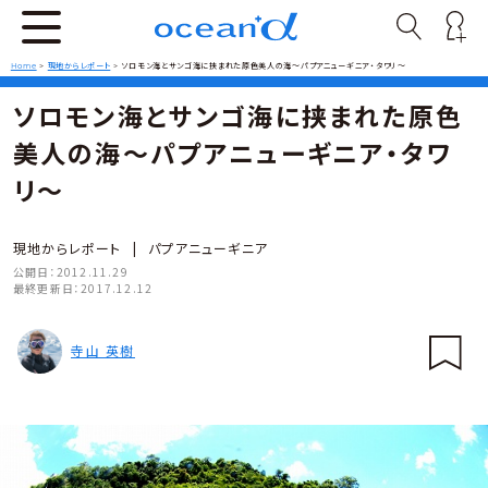
Home
>
現地からレポート
>
ソロモン海とサンゴ海に挟まれた原色美人の海～パプアニューギニア・タワリ～
ソロモン海とサンゴ海に挟まれた原色
美人の海～パプアニューギニア・タワ
リ～
現地からレポート
|
パプアニューギニア
公開日：
2012.11.29
最終更新日：
2017.12.12
寺山 英樹