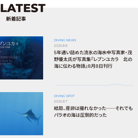
LATEST
新着記事
DIVING NEWS
2026.8.8
5年通い詰めた流氷の海――水中写真家・茂
野優太氏が写真集『レプンユカラ 北の
海に伝わる物語』8月8日刊行
DIVING SPOT
2026.8.7
結局、産卵は撮れなかった──それでも
パラオの海は圧倒的だった