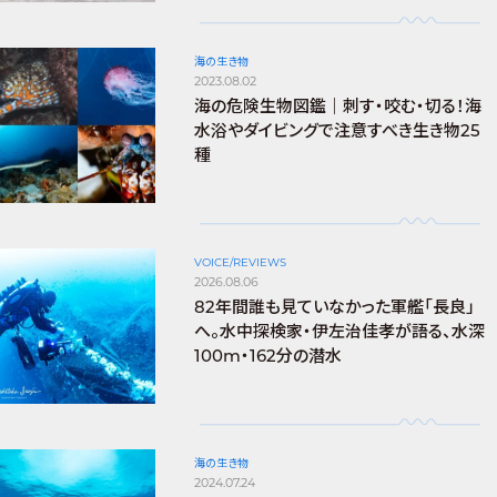
海の生き物
2023.08.02
海の危険生物図鑑｜刺す・咬む・切る！海
水浴やダイビングで注意すべき生き物25
種
VOICE/REVIEWS
2026.08.06
82年間誰も見ていなかった軍艦「長良」
へ。水中探検家・伊左治佳孝が語る、水深
100m・162分の潜水
海の生き物
2024.07.24