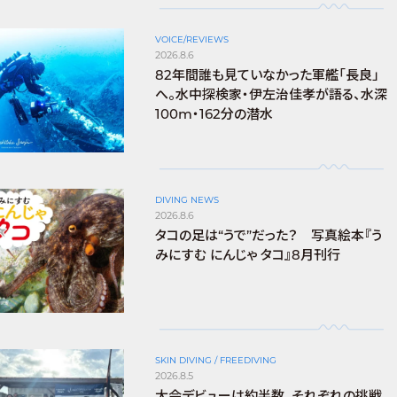
VOICE/REVIEWS
2026.8.6
82年間誰も見ていなかった軍艦「長良」
へ。水中探検家・伊左治佳孝が語る、水深
100m・162分の潜水
DIVING NEWS
2026.8.6
タコの足は“うで”だった？ 写真絵本『う
みにすむ にんじゃ タコ』8月刊行
SKIN DIVING / FREEDIVING
2026.8.5
大会デビューは約半数。それぞれの挑戦