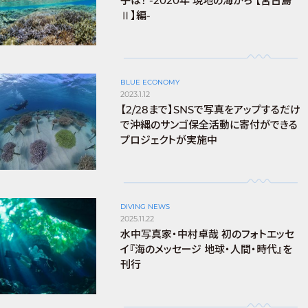
子は！ -2020年 現地の海から 【宮古島
Ⅱ】編-
BLUE ECONOMY
2023.1.12
【2/28まで】SNSで写真をアップするだけ
で沖縄のサンゴ保全活動に寄付ができる
プロジェクトが実施中
DIVING NEWS
2025.11.22
水中写真家・中村卓哉 初のフォトエッセ
イ『海のメッセージ 地球・人間・時代』を
刊行