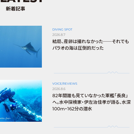
新着記事
DIVING SPOT
2026.8.7
結局、産卵は撮れなかった──それでも
パラオの海は圧倒的だった
VOICE/REVIEWS
2026.8.6
82年間誰も見ていなかった軍艦「長良」
へ。水中探検家・伊左治佳孝が語る、水深
100m・162分の潜水