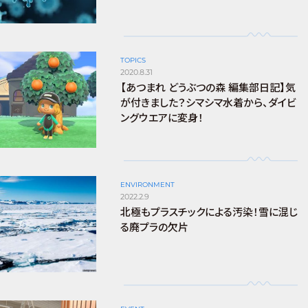
TOPICS
2020.8.31
【あつまれ どうぶつの森 編集部日記】気
が付きました？シマシマ水着から、ダイビ
ングウエアに変身！
ENVIRONMENT
2022.2.9
北極もプラスチックによる汚染！雪に混じ
る廃プラの欠片