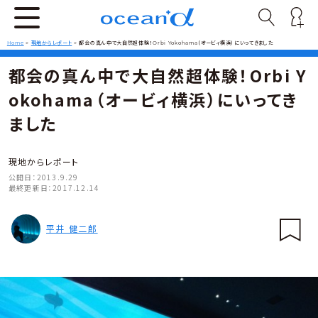
Home
>
現地からレポート
>
都会の真ん中で大自然超体験！Orbi Yokohama（オービィ横浜）にいってきました
都会の真ん中で大自然超体験！Orbi Y
okohama（オービィ横浜）にいってき
ました
現地からレポート
公開日：
2013.9.29
最終更新日：
2017.12.14
平井 健二郎