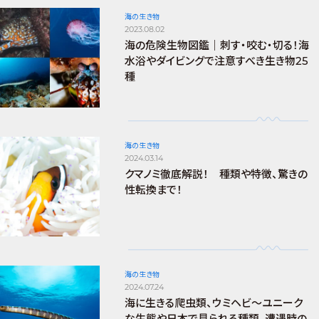
海の生き物
2023.08.02
海の危険生物図鑑｜刺す・咬む・切る！海
水浴やダイビングで注意すべき生き物25
種
海の生き物
2024.03.14
クマノミ徹底解説！ 種類や特徴、驚きの
性転換まで！
海の生き物
2024.07.24
海に生きる爬虫類、ウミヘビ～ユニーク
な生態や日本で見られる種類、遭遇時の