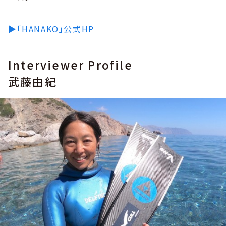
▶︎「HANAKO」公式HP
Interviewer Profile
武藤由紀