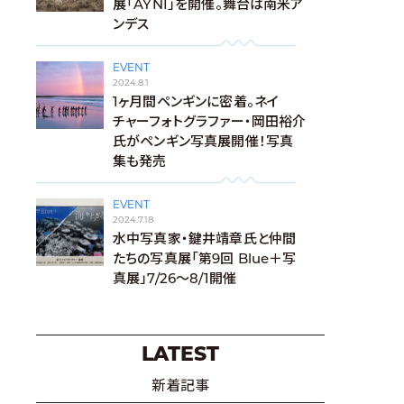
展「AYNI」を開催。舞台は南米ア
ンデス
EVENT
2024.8.1
1ヶ月間ペンギンに密着。ネイ
チャーフォトグラファー・岡田裕介
氏がペンギン写真展開催！写真
集も発売
EVENT
2024.7.18
水中写真家・鍵井靖章氏と仲間
たちの写真展「第9回 Blue＋写
真展」7/26～8/1開催
LATEST
新着記事