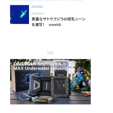
DIVING
2015.09.24
貴重なザトウクジラの授乳シーン
を激写！ week6
PR