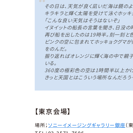
その日は、天気が良く凪いだ海は鏡のよ
キラキラと輝く太陽を受けて泳ぐホッキ
「こんな良い天気はそうはないぞ」
イヌイットの船長の言葉を聞き、日没の
再び船を出したのは19時半。刻一刻と
ピンクの空に包まれてホッキョクグマが
をのんだ。
振り返ればオレンジに輝く海の中で親
いる。
360度の極彩色の空は1時間半以上か
きっと天国とはこういう場所なんだろう
【東京会場】
場所；
ソニーイメージングギャラリー銀座
（
TEL：03-3571-7606