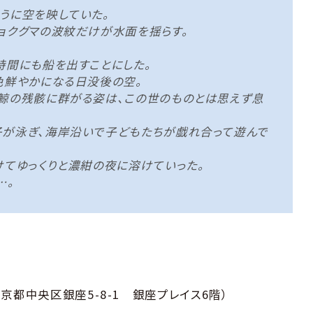
うに空を映していた。
ョクグマの波紋だけが水面を揺らす。
時間にも船を出すことにした。
色鮮やかになる日没後の空。
鯨の残骸に群がる姿は、この世のものとは思えず息
子が泳ぎ、海岸沿いで子どもたちが戯れ合って遊んで
けてゆっくりと濃紺の夜に溶けていった。
…。
東京都中央区銀座5-8-1 銀座プレイス6階）