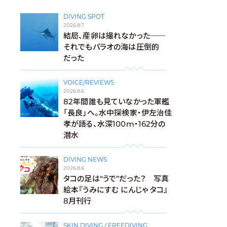
DIVING SPOT
2026.8.7
結局、産卵は撮れなかった──
それでもパラオの海は圧倒的
だった
VOICE/REVIEWS
2026.8.6
82年間誰も見ていなかった軍艦
「長良」へ。水中探検家・伊左治佳
孝が語る、水深100m・162分の
潜水
DIVING NEWS
2026.8.6
タコの足は“うで”だった？ 写真
絵本『うみにすむ にんじゃ タコ』
8月刊行
SKIN DIVING / FREEDIVING