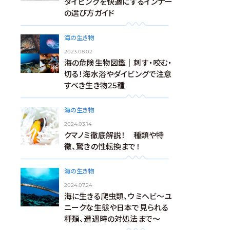
ダイビングを快適にするインナー
の選び方ガイド
海の生き物
2023.08.02
海の危険生物図鑑｜刺す・咬む・
切る！海水浴やダイビングで注意
すべき生き物25種
海の生き物
2024.03.14
クマノミ徹底解説！ 種類や特
徴、驚きの性転換まで！
海の生き物
2024.07.24
海に生きる爬虫類、ウミヘビ～ユ
ニークな生態や日本で見られる
種類、遭遇時の対処法まで～