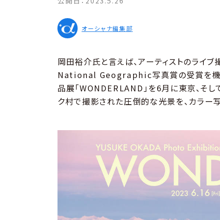
公開日：
2023.5.26
オーシャナ編集部
岡田裕介氏と言えば、アーティストのライブ
National Geographic写真賞の
品展「WONDERLAND」を6月に東京、そ
ク村で撮影された圧倒的な光景を、カラー写