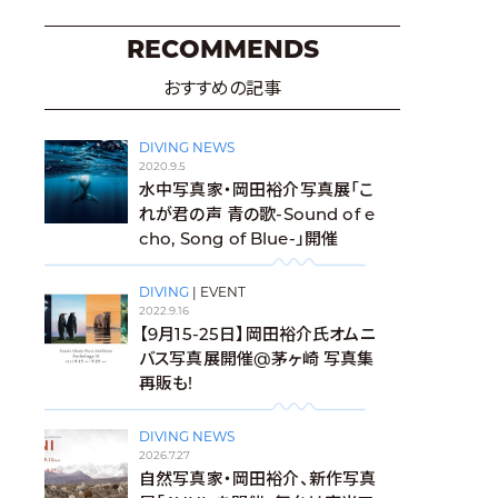
RECOMMENDS
おすすめの記事
DIVING NEWS
2020.9.5
水中写真家・岡田裕介写真展「こ
れが君の声 青の歌-Sound of e
cho, Song of Blue-」開催
DIVING
|
EVENT
2022.9.16
【9月15-25日】岡田裕介氏オムニ
バス写真展開催@茅ヶ崎 写真集
再販も!
DIVING NEWS
2026.7.27
自然写真家・岡田裕介、新作写真