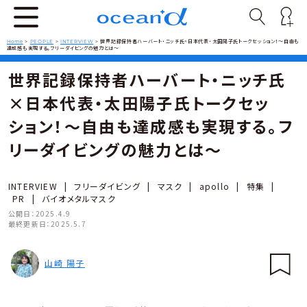
Home
>
PEOPLE
>
INTERVIEW
>
世界記録保持者ハーバート・ニッチ氏×日本代表・太田陽子氏トークセッション！～自由も
達成感も実現する。フリーダイビングの魅力とは～
世界記録保持者ハーバート・ニッチ氏
×日本代表・太田陽子氏トークセッ
ション！～自由も達成感も実現する。フ
リーダイビングの魅力とは～
INTERVIEW
|
フリーダイビング
|
マスク
|
apollo
|
特集
|
PR
|
バイオメタルマスク
公開日：
2025.4.9
最終更新日：
2025.5.7
山崎 陽子