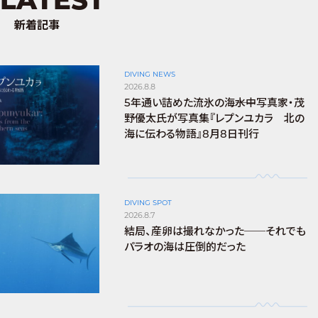
新着記事
DIVING NEWS
2026.8.8
5年通い詰めた流氷の海――水中写真家・茂
野優太氏が写真集『レプンユカラ 北の
海に伝わる物語』8月8日刊行
DIVING SPOT
2026.8.7
結局、産卵は撮れなかった──それでも
パラオの海は圧倒的だった