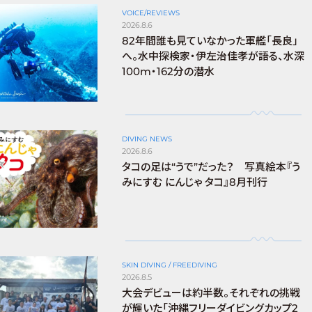
VOICE/REVIEWS
2026.8.6
82年間誰も見ていなかった軍艦「長良」
へ。水中探検家・伊左治佳孝が語る、水深
100m・162分の潜水
DIVING NEWS
2026.8.6
タコの足は“うで”だった？ 写真絵本『う
みにすむ にんじゃ タコ』8月刊行
SKIN DIVING / FREEDIVING
2026.8.5
大会デビューは約半数。それぞれの挑戦
が輝いた「沖縄フリーダイビングカップ2