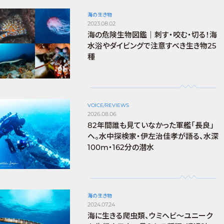
海の生き物
2023.08.02
海の危険生物図鑑｜刺す・咬む・切る！海
水浴やダイビングで注意すべき生き物25
種
VOICE/REVIEWS
2026.08.06
82年間誰も見ていなかった軍艦「長良」
へ。水中探検家・伊左治佳孝が語る、水深
100m・162分の潜水
海の生き物
2024.07.24
海に生きる爬虫類、ウミヘビ～ユニーク