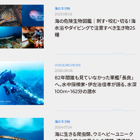
海の生き物
2023.08.02
海の危険生物図鑑｜刺す・咬む・切る！海
水浴やダイビングで注意すべき生き物25
種
VOICE/REVIEWS
2026.08.06
82年間誰も見ていなかった軍艦「長良」
へ。水中探検家・伊左治佳孝が語る、水深
100m・162分の潜水
海の生き物
2024.07.24
海に生きる爬虫類、ウミヘビ～ユニーク