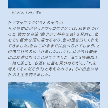
Photo: Tony Wu
私とマッコウクジラとの出会い
私が最初に出会ったマッコウクジラは、私を見つけ
ると、強力な音波（歯クジラ特有の音）を発射し、私
をその巨大な頭に乗せるなり、私の足を口にくわえ
てきました。私はこのままでは食べられてしまう、と
恐怖に打ちのめされました。しかし、私たちは最後
には友達になることができました。海で３時間以上
一緒に過ごし、お互いに目を見つめながら、「何を
考えてるんだろう？」と考えたのです。その出会いは
私の人生を変えました。