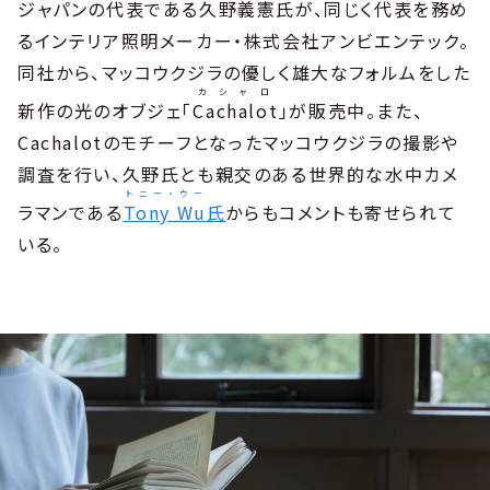
ジャパンの代表である久野義憲氏が、同じく代表を務め
るインテリア照明メーカー・株式会社アンビエンテック。
同社から、マッコウクジラの優しく雄大なフォルムをした
カシャロ
新作の光のオブジェ「
Cachalot
」が販売中。また、
Cachalotのモチーフとなったマッコウクジラの撮影や
調査を行い、久野氏とも親交のある世界的な水中カメ
トニー・ウー
ラマンである
Tony Wu
氏
からもコメントも寄せられて
いる。