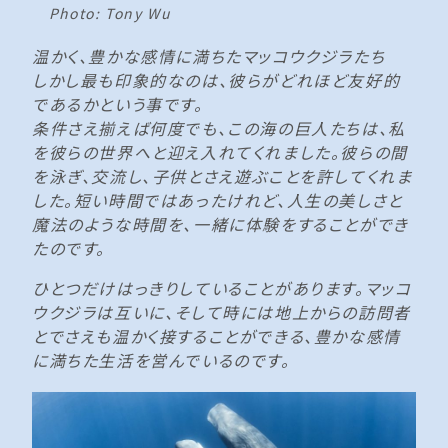
Photo: Tony Wu
温かく、豊かな感情に満ちたマッコウクジラたち
しかし最も印象的なのは、彼らがどれほど友好的
であるかという事です。
条件さえ揃えば何度でも、この海の巨人たちは、私
を彼らの世界へと迎え入れてくれました。彼らの間
を泳ぎ、交流し、子供とさえ遊ぶことを許してくれま
した。短い時間ではあったけれど、人生の美しさと
魔法のような時間を、一緒に体験をすることができ
たのです。
ひとつだけはっきりしていることがあります。マッコ
ウクジラは互いに、そして時には地上からの訪問者
とでさえも温かく接することができる、豊かな感情
に満ちた生活を営んでいるのです。