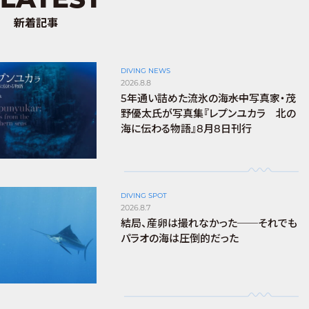
新着記事
DIVING NEWS
2026.8.8
5年通い詰めた流氷の海――水中写真家・茂
野優太氏が写真集『レプンユカラ 北の
海に伝わる物語』8月8日刊行
DIVING SPOT
2026.8.7
結局、産卵は撮れなかった──それでも
パラオの海は圧倒的だった