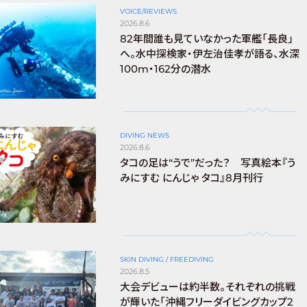
VOICE/REVIEWS
2026.8.6
82年間誰も見ていなかった軍艦「長良」
へ。水中探検家・伊左治佳孝が語る、水深
100m・162分の潜水
DIVING NEWS
2026.8.6
タコの足は“うで”だった？ 写真絵本『う
みにすむ にんじゃ タコ』8月刊行
SKIN DIVING / FREEDIVING
2026.8.5
大会デビューは約半数。それぞれの挑戦
が輝いた「沖縄フリーダイビングカップ2