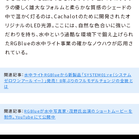
ラの優しく雄大なフォルムと柔らかな質感のシェードの
中で温かく灯るのは、Cachalotのために開発されたオ
リジナルのLED光源。ここには、自然な色合いに強いこ
だわりを持ち、水中という過酷な環境下で鍛え上げられ
たRGBlueの水中ライト事業の確かなノウハウが応用さ
れている。
関連記事：
水中ライトRGBlueから新製品「SYSTEM01:re（システム
ゼロワンアールイー）」発売！ 8年ぶりのフルモデルチェンジの全貌と
は
関連記事：
RGBlueが水中写真家・茂野氏出演のショートムービーを
制作。YouTubeにて公開中