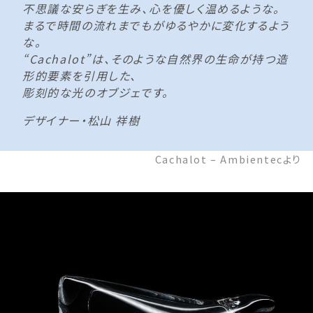
不思議な安らぎを生み、心を優しく温めるような。
まるで時間の流れまでもがゆるやかに変化するよう
な。
“Cachalot”は、そのような自然界の生命が持つ造
形的要素を引用した、
彫刻的な光のオブジェです。
デザイナー・松山 祥樹
Cachalot – Ambientecより