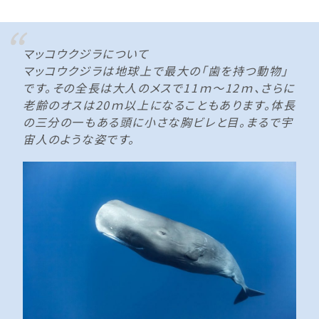
マッコウクジラについて
マッコウクジラは地球上で最大の「歯を持つ動物」
です。その全長は大人のメスで11ｍ～12ｍ、さらに
老齢のオスは20ｍ以上になることもあります。体長
の三分の一もある頭に小さな胸ビレと目。まるで宇
宙人のような姿です。