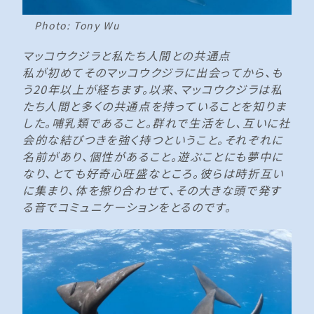
Photo: Tony Wu
マッコウクジラと私たち人間との共通点
私が初めてそのマッコウクジラに出会ってから、も
う20年以上が経ちます。以来、マッコウクジラは私
たち人間と多くの共通点を持っていることを知りま
した。哺乳類であること。群れで生活をし、互いに社
会的な結びつきを強く持つということ。それぞれに
名前があり、個性があること。遊ぶことにも夢中に
なり、とても好奇心旺盛なところ。彼らは時折互い
に集まり、体を擦り合わせて、その大きな頭で発す
る音でコミュニケーションをとるのです。