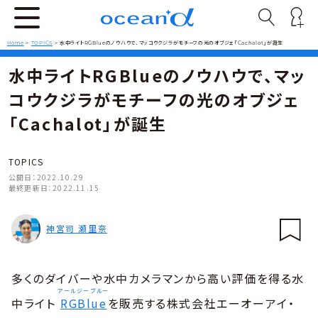
Home
>
TOPICS
>
水中ライトRGBlueのノウハウで、マッコウクジラがモチーフの光のオブジェ「Cachalot」が誕生
水中ライトRGBlueのノウハウで、マッ
コウクジラがモチーフの光のオブジェ
「Cachalot」が誕生
TOPICS
公開日：
2022.10.29
最終更新日：
2022.11.15
神宮司 瀬里奈
多くのダイバーや水中カメラマンから高い評価を得る水
アールジーブルー
中ライト
RGBlue
を販売する株式会社エーオーアイ・