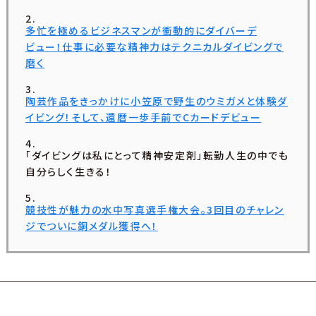
多忙を極めるビジネスマンが衝動的にダイバーデ
ビュー！仕事に必要な精神力はテクニカルダイビングで
磨く
陶芸作品をきっかけに小笠原で野生のウミガメと体験ダ
イビング！そして、還暦一歩手前でCカードデビュー
「ダイビングは私にとって精神安定剤」転勤人生の中でも
自分らしく生きる！
競技性が魅力の水中写真選手権大会。3回目のチャレン
ジでついに銅メダル獲得へ！