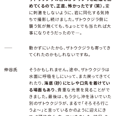
めてくるので、正直、怖かったです（笑）。
変
に刺激をしないように、岩に同化する気持
ちで撮影し続けました。ザトウクジラ側に
襲う気が無くても、ちょっとでも当たれば大
事になりそうだったので…。
――
動かずにいたから、ザトウクジラも寄ってき
てくれたのかもしれないですね。
仲谷氏
そうかもしれません。途中、ザトウクジラは
水面に呼吸をしにいって、また戻ってきてく
れたり、
海底（砂）にヒレや口先を着けてい
る場面もあり
、貴重な光景を見ることがで
きました。最後は、もう少し沖を泳いでいた
別のザトウクジラが、まるで「そろそろ行こ
うよ〜」と言っているかのように迎えにき