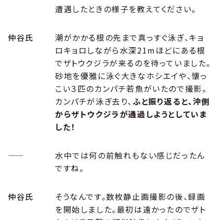
遭遇したときの様子を教えてください。
仲谷氏
潮がかかる根の先まで真っすぐ泳ぎ、キョ
ロキョロしながら水深21mほどにある根
でザトウクジラが来るのを待っていました。
砂地を優雅に泳ぐ大きなホシエイや、懐っ
こい３匹のカンパチ若魚がいたので撮影。
カンパチが泳ぎ去り、
ふと振り返ると、沖側
からザトウクジラが通過しようとしていま
した！
――
水中では何の前触れもない感じだったん
ですね。
仲谷氏
そうなんです。数枚静止画撮影の後、録画
を開始しました。最初は遠かったのでザト