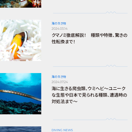
海の生き物
2024.03.14
クマノミ徹底解説！ 種類や特徴、驚きの
性転換まで！
海の生き物
2024.07.24
海に生きる爬虫類、ウミヘビ～ユニーク
な生態や日本で見られる種類、遭遇時の
対処法まで～
DIVING NEWS