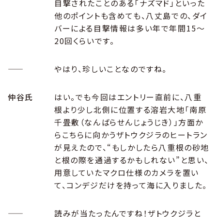
目撃されたことのある「ナズマド」といった
他のポイントも含めても、八丈島での、ダイ
バーによる目撃情報は多い年で年間15～
20回くらいです。
――
やはり、珍しいことなのですね。
仲谷氏
はい。でも今回はエントリー直前に、八重
根より少し北側に位置する溶岩大地「南原
千畳敷（なんばらせんじょうじき）」方面か
らこちらに向かうザトウクジラのヒートラン
が見えたので、“もしかしたら八重根の砂地
と根の際を通過するかもしれない”と思い、
用意していたマクロ仕様のカメラを置い
て、コンデジだけを持って海に入りました。
――
読みが当たったんですね！ザトウクジラと