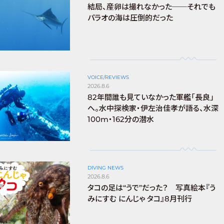
結局、産卵は撮れなかった──それでも
パラオの海は圧倒的だった
VOICE/REVIEWS
2026.8.6
82年間誰も見ていなかった軍艦「長良」
へ。水中探検家・伊左治佳孝が語る、水深
100m・162分の潜水
DIVING NEWS
2026.8.6
タコの足は“うで”だった？ 写真絵本『う
みにすむ にんじゃ タコ』8月刊行