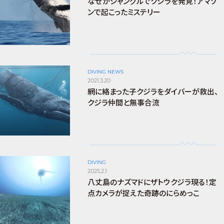
なぜかジャングルでクジラを発見！アマゾ
ンで起こったミステリー
DIVING NEWS
2021.3.20
網に絡まった子クジラをダイバーが救出、
クジラ仲間と無事合流
DIVING
2025.2.1
八丈島のナズマドにザトウクジラ現る！定
点カメラが捉えた奇跡のにらめっこ