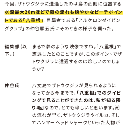
今回、ザトウクジラに遭遇したのは島の西側に位置する
水深最大20mほどで潮の流れも穏やかなビーチポイン
トである「八重根」
。目撃者である「アルケロンダイビン
グクラブ」の仲谷順五氏にそのときの様子を伺った。
編集部（以
まるで夢のような映像ですね。「八重根」で
下、――）
遭遇したとのことですが、このポイントでザ
トウクジラに遭遇するのは珍しいのでしょ
うか？
仲谷氏
八丈島でザトウクジラが見られるように
なってから今までで、
「八重根」でのダイビ
ングで見ることができたのは、私が知る限
り4回
なので、とても珍しいと思います。潮
の流れが早く、ザトウクジラやイルカ、そし
てハンマーヘッドシャークといった大物が