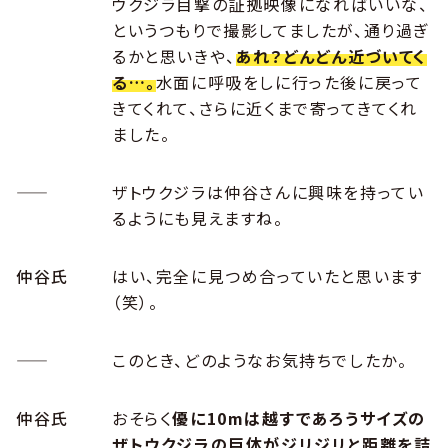
ウクジラ目撃の証拠映像になればいいな、
というつもりで撮影してましたが、通り過ぎ
るかと思いきや、
あれ？どんどん近づいてく
る…。
水面に呼吸をしに行った後に戻って
きてくれて、さらに近くまで寄ってきてくれ
ました。
――
ザトウクジラは仲谷さんに興味を持ってい
るようにも見えますね。
仲谷氏
はい、完全に見つめ合っていたと思います
（笑）。
――
このとき、どのようなお気持ちでしたか。
仲谷氏
おそらく
優に10mは越すであろうサイズの
ザトウクジラの巨体がジリジリと距離を詰