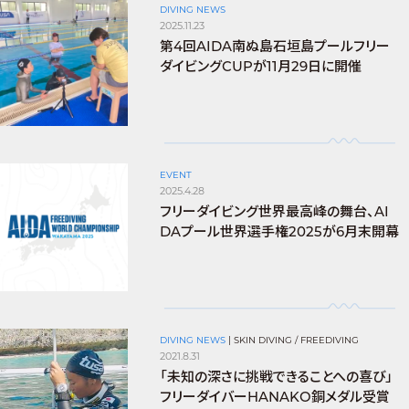
DIVING NEWS
2025.11.23
第4回AIDA南ぬ島石垣島プールフリー
ダイビングCUPが11月29日に開催
EVENT
2025.4.28
フリーダイビング世界最高峰の舞台、AI
DAプール世界選手権2025が6月末開幕
DIVING NEWS
|
SKIN DIVING / FREEDIVING
2021.8.31
「未知の深さに挑戦できることへの喜び」
フリーダイバーHANAKO銅メダル受賞