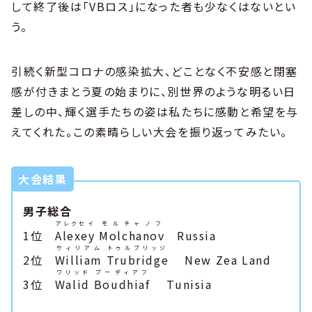
して終了後は「VBロス」になった者も少なくはないとい
う。
引続く新型コロナの感染拡大、どことなく不安感と閉塞
感が付きまとう夏の始まりに、別世界のような明るい日
差しの中、輝く選手たちの姿は私たちに感動と希望を与
えてくれた。この素晴らしい大会を振り返ってみたい。
大会結果
男子総合
アレクセイ
モルチャノフ
1位
Alexey
Molchanov
Russia
ウィリアム
トゥルブリッジ
2位
William
Trubridge
New Zea Land
ワリッド
ブーディアフ
3位
Walid
Boudhiaf
Tunisia