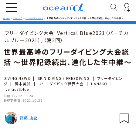
Home
>
DIVING
>
DIVING NEWS
>
世界最高峰のフリーダイビング大会総括 〜世界記録続出、進化した生中継〜
フリーダイビング大会「Vertical Blue2021（バーチカ
ルブルー2021）」（第2回）
世界最高峰のフリーダイビング大会総
括 〜世界記録続出、進化した生中継〜
DIVING NEWS
|
SKIN DIVING / FREEDIVING
|
フリーダイビン
グ
|
岡本美鈴
|
フリーダイビング世界大会
|
HANAKO
|
verticalblue
公開日：
2021.8.24
最終更新日：
2021.10.26
武藤 由紀