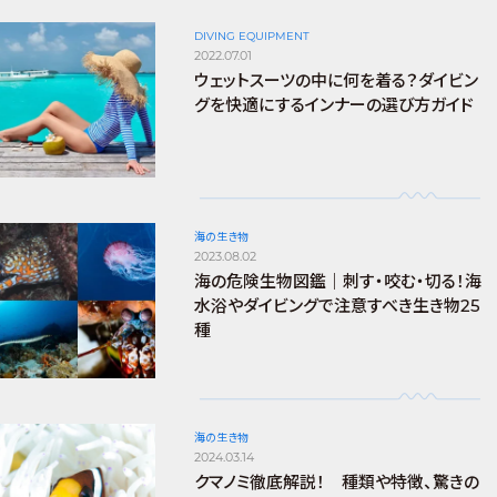
DIVING EQUIPMENT
2022.07.01
ウェットスーツの中に何を着る？ダイビン
グを快適にするインナーの選び方ガイド
海の生き物
2023.08.02
海の危険生物図鑑｜刺す・咬む・切る！海
水浴やダイビングで注意すべき生き物25
種
海の生き物
2024.03.14
クマノミ徹底解説！ 種類や特徴、驚きの