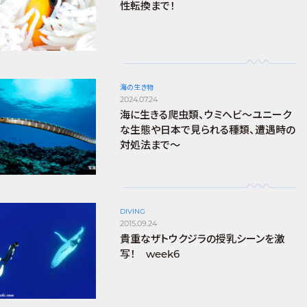
性転換まで！
海の生き物
2024.07.24
海に生きる爬虫類、ウミヘビ～ユニーク
な生態や日本で見られる種類、遭遇時の
対処法まで～
DIVING
2015.09.24
貴重なザトウクジラの授乳シーンを激
写！ week6