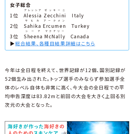
女子総合
アレッシア
ゼッキーニ
1位
Alessia
Zecchini
Italy
サヒカ
アークメン
2位
Sahika
Ercumen
Turkey
シーナ
マクナリー
3位
Sheena
McNally
Canada
▶︎
総合結果、各種目結果詳細はこちら
今年は全日程を終えて、世界記録が12個、国別記録が
52個生み出された。トップ選手のみならず参加選手全
体のレベル自体も非常に高く、今大会の全日程での平
均申告深度は83.82mと前回の大会を大きく上回る別
次元の大会となった。