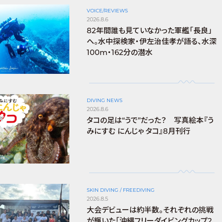
VOICE/REVIEWS
2026.8.6
82年間誰も見ていなかった軍艦「長良」
へ。水中探検家・伊左治佳孝が語る、水深
100m・162分の潜水
DIVING NEWS
2026.8.6
タコの足は“うで”だった？ 写真絵本『う
みにすむ にんじゃ タコ』8月刊行
SKIN DIVING / FREEDIVING
2026.8.5
大会デビューは約半数。それぞれの挑戦
が輝いた「沖縄フリーダイビングカップ2