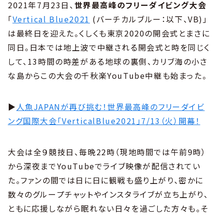
2021年7月23日、
世界最高峰のフリーダイビング大会
「
Vertical Blue2021
(バーチカルブルー：以下、VB)」
は最終日を迎えた。くしくも東京2020の開会式とまさに
同日。日本では地上波で中継される開会式と時を同じく
して、13時間の時差がある地球の裏側、カリブ海の小さ
な島からこの大会の千秋楽YouTube中継も始まった。
▶︎
人魚JAPANが再び挑む！世界最高峰のフリーダイビ
ング国際大会「VerticalBlue2021」7/13（火）開幕！
大会は全９競技日、毎晩22時（現地時間では午前9時）
から深夜までYouTubeでライブ映像が配信されてい
た。ファンの間では日に日に観戦も盛り上がり、密かに
数々のグループチャットやインスタライブが立ち上がり、
ともに応援しながら眠れない日々を過ごした方々も。そ