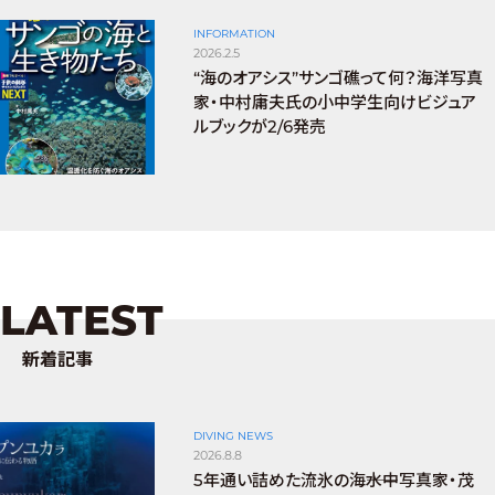
INFORMATION
2026.2.5
“海のオアシス”サンゴ礁って何？海洋写真
家・中村庸夫氏の小中学生向けビジュア
ルブックが2/6発売
LATEST
新着記事
DIVING NEWS
2026.8.8
5年通い詰めた流氷の海――水中写真家・茂