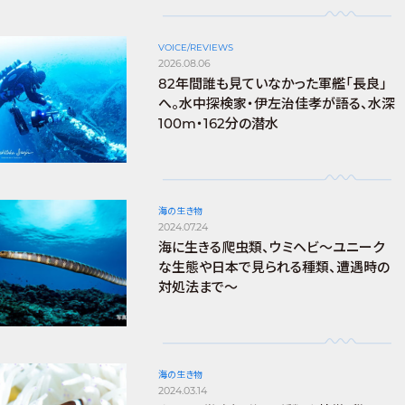
VOICE/REVIEWS
2026.08.06
82年間誰も見ていなかった軍艦「長良」
へ。水中探検家・伊左治佳孝が語る、水深
100m・162分の潜水
海の生き物
2024.07.24
海に生きる爬虫類、ウミヘビ～ユニーク
な生態や日本で見られる種類、遭遇時の
対処法まで～
海の生き物
2024.03.14