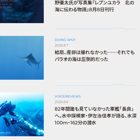
野優太氏が写真集『レプンユカラ 北の
海に伝わる物語』8月8日刊行
DIVING SPOT
2026.8.7
結局、産卵は撮れなかった──それでも
パラオの海は圧倒的だった
VOICE/REVIEWS
2026.8.6
82年間誰も見ていなかった軍艦「長良」
へ。水中探検家・伊左治佳孝が語る、水深
100m・162分の潜水