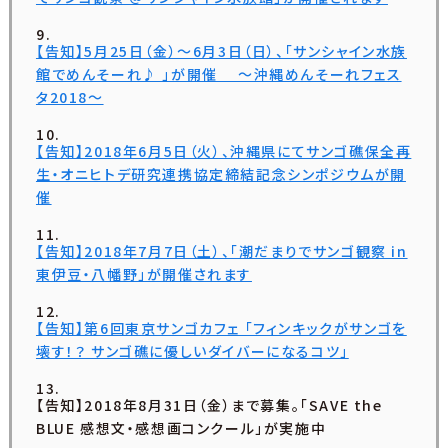
【告知】5月25日（金）〜6月3日（日）、「サンシャイン水族
館でめんそーれ♪ 」が開催 〜沖縄めんそーれフェス
タ2018〜
【告知】2018年6月5日（火）、沖縄県にてサンゴ礁保全再
生・オニヒトデ研究連携協定締結記念シンポジウムが開
催
【告知】2018年7月7日（土）、「潮だまりでサンゴ観察 in
東伊豆・八幡野」が開催されます
【告知】第6回東京サンゴカフェ 「フィンキックがサンゴを
壊す！？ サンゴ礁に優しいダイバーになるコツ」
【告知】2018年8月31日（金）まで募集。「SAVE the
BLUE 感想文・感想画コンクール」が実施中