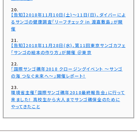
【告知】2018年11月10日(土)〜11日(日)、ダイバーによ
るサンゴの健康調査「リーフチェック in 渡嘉敷島」が開
催
【告知】2018年11月28日(水)、第11回東京サンゴカフェ
「サンゴの絵本の作り方」が開催 ＠東京
「国際サンゴ礁年2018 クロージングイベント 〜サンゴ
の海 つなぐ未来へ〜」開催レポート！
環境省主催「国際サンゴ礁年2018最終報告会」に行って
来ました！ 高校生から大人までサンゴ礁保全のために
やってきたこと