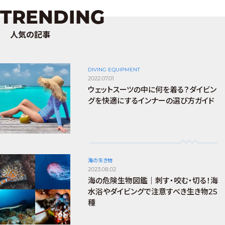
TRENDING
人気の記事
DIVING EQUIPMENT
2022.07.01
ウェットスーツの中に何を着る？ダイビン
グを快適にするインナーの選び方ガイド
海の生き物
2023.08.02
海の危険生物図鑑｜刺す・咬む・切る！海
水浴やダイビングで注意すべき生き物25
種