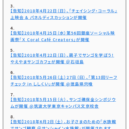
【告知】2018年4月22日（日）、「チェイシング・コーラル」
上映会 & パネルディスカッションが開催
【告知】2018年4月25日（水）第56回銀座ソーシャル映
画祭「Ｘ Coral Café Creators」が開催
【告知】2018年4月22日（日）、親子でサンゴを学ぼう！
やえやまサンゴカフェが開催 ＠石垣島
【告知】2018年5月26日（土）27日（日）、「第13回リーフ
チェック in ししくい」が開催 @徳島県宍喰
【告知】2018年5月15日（火）、サンゴ礁保全シンポジウ
ムが開催 @筑波大学東京キャンパス文京校舎
【告知】2018年6月2日（土）、お子さまのための「水族館
でサンゴ観察 ＠サンシャイン水族館」が開催されます