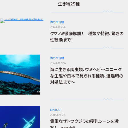
生き物25種
海の生き物
2024.03.14
クマノミ徹底解説！ 種類や特徴、驚きの
性転換まで！
海の生き物
2024.07.24
海に生きる爬虫類、ウミヘビ～ユニーク
な生態や日本で見られる種類、遭遇時の
対処法まで～
DIVING
2015.09.24
貴重なザトウクジラの授乳シーンを激
写！ week6