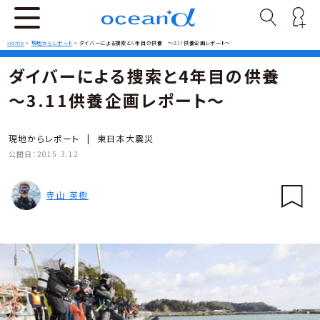
Home
>
現地からレポート
>
ダイバーによる捜索と4年目の供養 ～3.11供養企画レポート～
ダイバーによる捜索と4年目の供養
～3.11供養企画レポート～
現地からレポート
|
東日本大震災
公開日：
2015.3.12
寺山 英樹