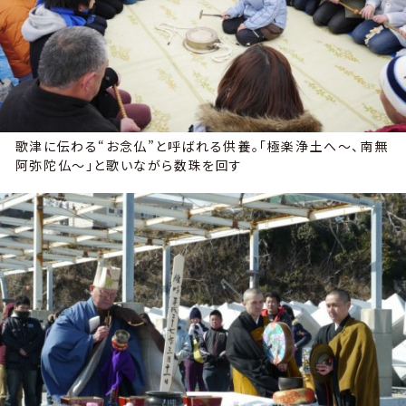
歌津に伝わる“お念仏”と呼ばれる供養。「極楽浄土へ～、南無
阿弥陀仏～」と歌いながら数珠を回す