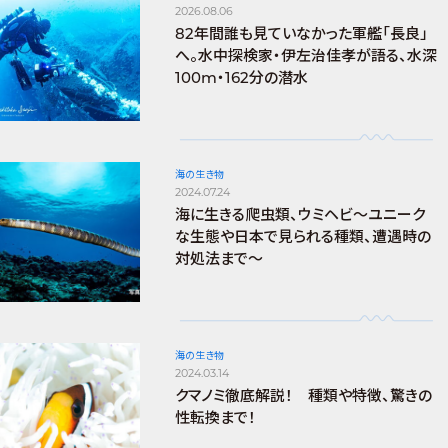
2026.08.06
82年間誰も見ていなかった軍艦「長良」
へ。水中探検家・伊左治佳孝が語る、水深
100m・162分の潜水
海の生き物
2024.07.24
海に生きる爬虫類、ウミヘビ～ユニーク
な生態や日本で見られる種類、遭遇時の
対処法まで～
海の生き物
2024.03.14
クマノミ徹底解説！ 種類や特徴、驚きの
性転換まで！