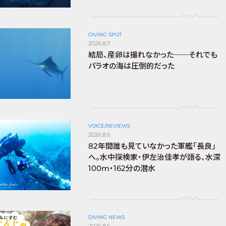
DIVING SPOT
2026.8.7
結局、産卵は撮れなかった──それでも
パラオの海は圧倒的だった
VOICE/REVIEWS
2026.8.6
82年間誰も見ていなかった軍艦「長良」
へ。水中探検家・伊左治佳孝が語る、水深
100m・162分の潜水
DIVING NEWS
2026.8.6