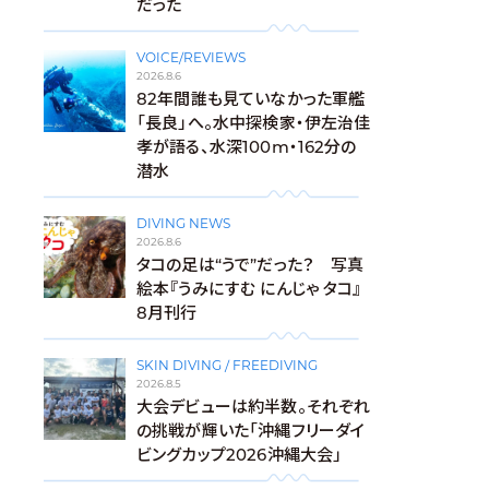
だった
VOICE/REVIEWS
2026.8.6
82年間誰も見ていなかった軍艦
「長良」へ。水中探検家・伊左治佳
孝が語る、水深100m・162分の
潜水
DIVING NEWS
2026.8.6
タコの足は“うで”だった？ 写真
絵本『うみにすむ にんじゃ タコ』
8月刊行
SKIN DIVING / FREEDIVING
2026.8.5
大会デビューは約半数。それぞれ
の挑戦が輝いた「沖縄フリーダイ
ビングカップ2026沖縄大会」