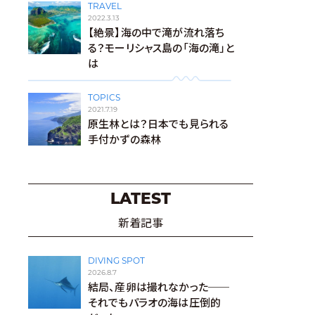
TRAVEL
2022.3.13
【絶景】海の中で滝が流れ落ち
る？モーリシャス島の「海の滝」と
は
TOPICS
2021.7.19
原生林とは？日本でも見られる
手付かずの森林
LATEST
新着記事
DIVING SPOT
2026.8.7
結局、産卵は撮れなかった──
それでもパラオの海は圧倒的