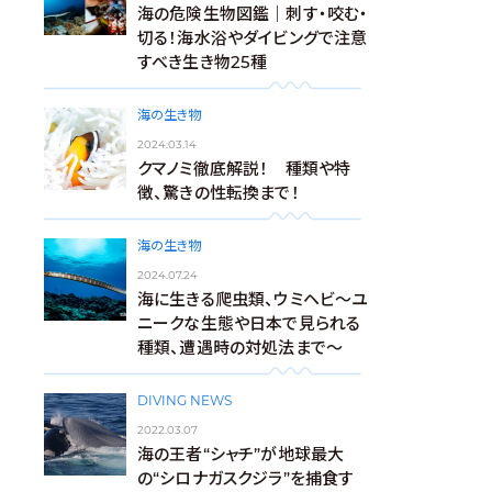
海の危険生物図鑑｜刺す・咬む・
切る！海水浴やダイビングで注意
すべき生き物25種
海の生き物
2024.03.14
クマノミ徹底解説！ 種類や特
徴、驚きの性転換まで！
海の生き物
2024.07.24
海に生きる爬虫類、ウミヘビ～ユ
ニークな生態や日本で見られる
種類、遭遇時の対処法まで～
DIVING NEWS
2022.03.07
海の王者“シャチ”が地球最大
の“シロナガスクジラ”を捕食す