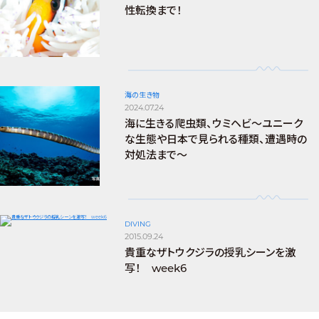
性転換まで！
海の生き物
2024.07.24
海に生きる爬虫類、ウミヘビ～ユニーク
な生態や日本で見られる種類、遭遇時の
対処法まで～
DIVING
2015.09.24
貴重なザトウクジラの授乳シーンを激
写！ week6