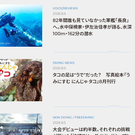
VOICE/REVIEWS
2026.8.6
82年間誰も見ていなかった軍艦「長良」
へ。水中探検家・伊左治佳孝が語る、水深
100m・162分の潜水
DIVING NEWS
2026.8.6
タコの足は“うで”だった？ 写真絵本『う
みにすむ にんじゃ タコ』8月刊行
SKIN DIVING / FREEDIVING
2026.8.5
大会デビューは約半数。それぞれの挑戦