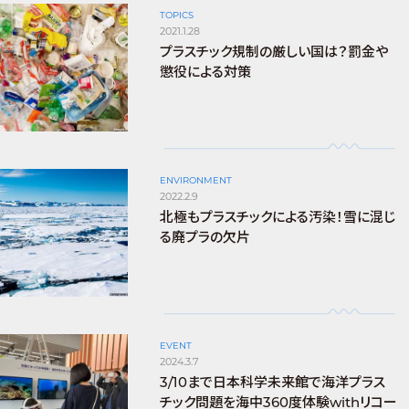
TOPICS
2021.1.28
プラスチック規制の厳しい国は？罰金や
懲役による対策
ENVIRONMENT
2022.2.9
北極もプラスチックによる汚染！雪に混じ
る廃プラの欠片
EVENT
2024.3.7
3/10まで日本科学未来館で海洋プラス
チック問題を海中360度体験withリコー