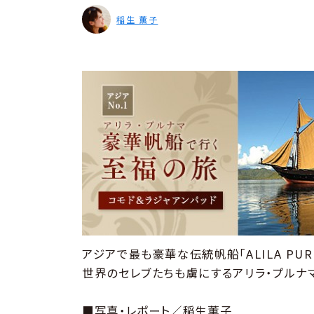
稲生 薫子
アジアで最も豪華な伝統帆船「ALILA PUR
世界のセレブたちも虜にするアリラ・プルナマ
■写真・レポート／稲生薫子