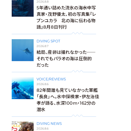
2026.8.8
5年通い詰めた流氷の海――水中写
真家・茂野優太、初の写真集『レ
プンユカラ 北の海に伝わる物
語』8月8日刊行
DIVING SPOT
2026.8.7
結局、産卵は撮れなかった──
それでもパラオの海は圧倒的
だった
VOICE/REVIEWS
2026.8.6
82年間誰も見ていなかった軍艦
「長良」へ。水中探検家・伊左治佳
孝が語る、水深100m・162分の
潜水
DIVING NEWS
2026.8.6