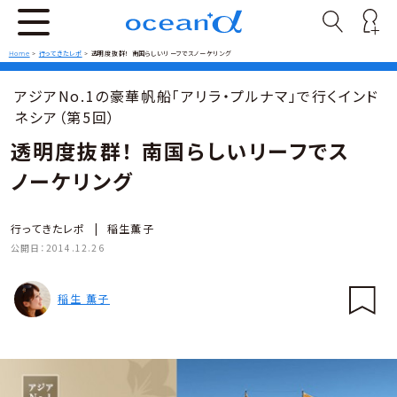
Home
>
行ってきたレポ
>
透明度抜群！ 南国らしいリーフでスノーケリング
アジアNo.1の豪華帆船「アリラ・プルナマ」で行くインド
ネシア（第5回）
透明度抜群！ 南国らしいリーフでス
ノーケリング
行ってきたレポ
|
稲生薫子
公開日：
2014.12.26
稲生 薫子