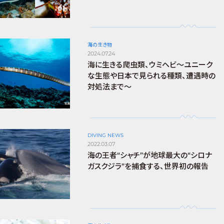
海の生き物
2024.07.24
海に生きる爬虫類、ウミヘビ～ユニーク
な生態や日本で見られる種類、遭遇時の
対処法まで～
DIVING NEWS
2022.03.07
海の王者“シャチ”が地球最大の“シロナ
ガスクジラ”を捕食する、世界初の報告