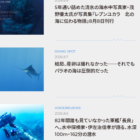
2026.8.8
5年通い詰めた流氷の海――水中写真家・茂
野優太氏が写真集『レプンユカラ 北の
海に伝わる物語』8月8日刊行
DIVING SPOT
2026.8.7
結局、産卵は撮れなかった──それでも
パラオの海は圧倒的だった
VOICE/REVIEWS
2026.8.6
82年間誰も見ていなかった軍艦「長良」
へ。水中探検家・伊左治佳孝が語る、水深
100m・162分の潜水