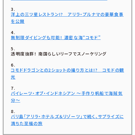
洋上の三ツ星レストラン!? アリラ・プルナマの豪華食事
を公開
無制限ダイビングも可能！ 濃密な海“コモド”
透明度抜群！ 南国らしいリーフでスノーケリング
コモドドラゴンとの2ショットの撮り方とは!? コモドの観
光
パイレーツ・オブ・インドネシアン ～手作り帆船で海賊気
分～
バリ島「アリラ・ホテルズ＆リゾーツ」で続く、サプライズに
満ちた至福の旅