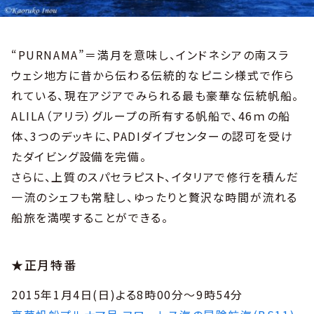
“PURNAMA”＝満月を意味し、インドネシアの南スラ
ウェシ地方に昔から伝わる伝統的なピニシ様式で作ら
れている、現在アジアでみられる最も豪華な伝統帆船。
ALILA（アリラ）グループの所有する帆船で、46ｍの船
体、3つのデッキに、PADIダイブセンターの認可を受け
たダイビング設備を完備。
さらに、上質のスパセラピスト、イタリアで修行を積んだ
一流のシェフも常駐し、ゆったりと贅沢な時間が流れる
船旅を満喫することができる。
★正月特番
2015年1月4日(日)よる8時00分～9時54分