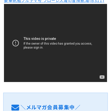
豪華帆船プルナマ号 フローレス海の冒険航海(BS11)
＼メルマガ会員募集中／