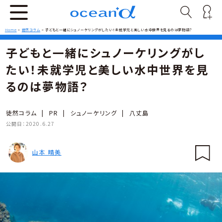
Home
>
徒然コラム
>
子どもと一緒にシュノーケリングがしたい！未就学児と美しい水中世界を見るのは夢物語？
子どもと一緒にシュノーケリングがし
たい！未就学児と美しい水中世界を見
るのは夢物語？
徒然コラム
|
PR
|
シュノーケリング
|
八丈島
公開日：
2020.6.27
山本 晴美