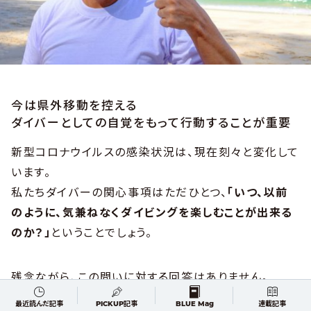
今は県外移動を控える
ダイバーとしての自覚をもって行動することが重要
新型コロナウイルスの感染状況は、現在刻々と変化して
います。
私たちダイバーの関心事項はただひとつ、
「いつ、以前
のように、気兼ねなくダイビングを楽しむことが出来る
のか？」
ということでしょう。
残念ながら、この問いに対する回答はありません。
人々がウイルスに対する集団免疫を得る、効果のある治
最近読んだ記事
PICKUP記事
BLUE Mag
連載記事