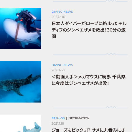
DIVING NEWS
2023.5.10
日本人ダイバーがロープに絡まったモル
ディブのジンベエザメを救出！30分の激
闘
DIVING NEWS
2021.6.22
＜動画入手＞メガマウスに続き、千葉県
に今度はジンベエザメが出没！
FASHION
|
INFORMATION
2021.1.16
ジョーズもビックリ!? サメに丸呑みにさ