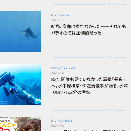
DIVING SPOT
2026.8.7
結局、産卵は撮れなかった──それでも
パラオの海は圧倒的だった
VOICE/REVIEWS
2026.8.6
82年間誰も見ていなかった軍艦「長良」
へ。水中探検家・伊左治佳孝が語る、水深
100m・162分の潜水
DIVING NEWS
2026.8.6