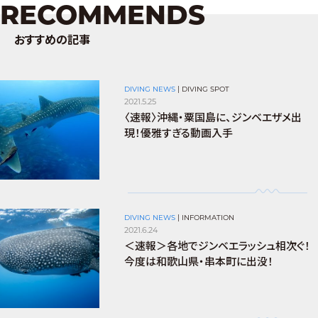
RECOMMENDS
おすすめの記事
DIVING NEWS
|
DIVING SPOT
2021.5.25
〈速報〉沖縄・粟国島に、ジンベエザメ出
現！優雅すぎる動画入手
DIVING NEWS
|
INFORMATION
2021.6.24
＜速報＞各地でジンベエラッシュ相次ぐ！
今度は和歌山県・串本町に出没！