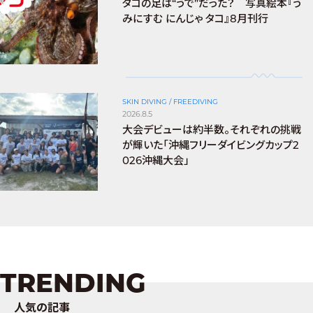
タコの足は“うで”だった？ 写真絵本『う
みにすむ にんじゃ タコ』8月刊行
SKIN DIVING / FREEDIVING
2026.8.5
大会デビューは約半数。それぞれの挑戦
が輝いた「沖縄フリーダイビングカップ2
026沖縄大会」
TRENDING
人気の記事