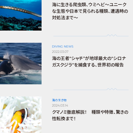
海に生きる爬虫類、ウミヘビ～ユニーク
な生態や日本で見られる種類、遭遇時の
対処法まで～
DIVING NEWS
2022.03.07
海の王者“シャチ”が地球最大の“シロナ
ガスクジラ”を捕食する、世界初の報告
海の生き物
2024.03.14
クマノミ徹底解説！ 種類や特徴、驚きの
性転換まで！