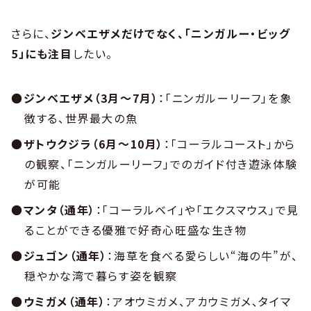
さらに、
ジンベエザメだけでなく、「ニンガルー・ビッグ
5」にも注目
したい。
●
ジンベエザメ（3月～7月）
：「ニンガルーリーフ」を象
徴する、世界最大の魚
●
ザトウクジラ（6月～10月）
：「コーラルコースト」から
の観察、「ニンガルーリーフ」でのガイド付き遊泳体験
が可能
●
マンタ（通年）
：「コーラルベイ」や「エクスマウス」で見
ることができる優雅で好奇心旺盛な生き物
●
ジュゴン（通年）
：海草を食べる愛らしい“海の牛”が、
穏やかな湾で暮らす姿を観察
●
ウミガメ（通年）
：アオウミガメ、アカウミガメ、タイマ