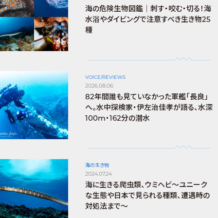
海の危険生物図鑑｜刺す・咬む・切る！海
水浴やダイビングで注意すべき生き物25
種
VOICE/REVIEWS
2026.08.06
82年間誰も見ていなかった軍艦「長良」
へ。水中探検家・伊左治佳孝が語る、水深
100m・162分の潜水
海の生き物
2024.07.24
海に生きる爬虫類、ウミヘビ～ユニーク
な生態や日本で見られる種類、遭遇時の
対処法まで～