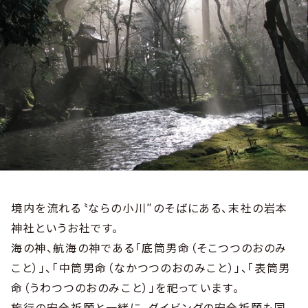
境内を流れる〝ならの小川″のそばにある、末社の岩本
神社というお社です。
海の神、航海の神である「底筒男命（そこつつのおのみ
こと）」、「中筒男命（なかつつのおのみこと）」、「表筒男
命（うわつつのおのみこと）」を祀っています。
旅行の安全祈願と一緒に、ダイビングの安全祈願も同