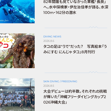
82年間誰も見ていなかった軍艦「長良」
へ。水中探検家・伊左治佳孝が語る、水深
100m・162分の潜水
DIVING NEWS
2026.8.6
タコの足は“うで”だった？ 写真絵本『う
みにすむ にんじゃ タコ』8月刊行
SKIN DIVING / FREEDIVING
2026.8.5
大会デビューは約半数。それぞれの挑戦
が輝いた「沖縄フリーダイビングカップ2
026沖縄大会」