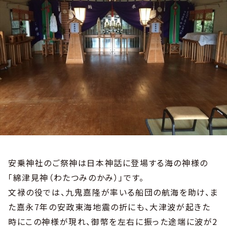
安乗神社のご祭神は日本神話に登場する海の神様の
「綿津見神（わたつみのかみ）」です。
文禄の役では、九鬼嘉隆が率いる船団の航海を助け、ま
た嘉永7年の安政東海地震の折にも、大津波が起きた
時にこの神様が現れ、御幣を左右に振った途端に波が2