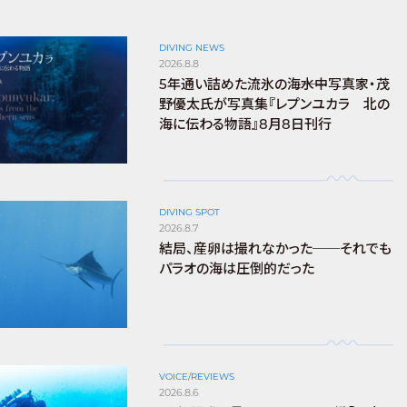
DIVING NEWS
2026.8.8
5年通い詰めた流氷の海――水中写真家・茂
野優太氏が写真集『レプンユカラ 北の
海に伝わる物語』8月8日刊行
DIVING SPOT
2026.8.7
結局、産卵は撮れなかった──それでも
パラオの海は圧倒的だった
VOICE/REVIEWS
2026.8.6