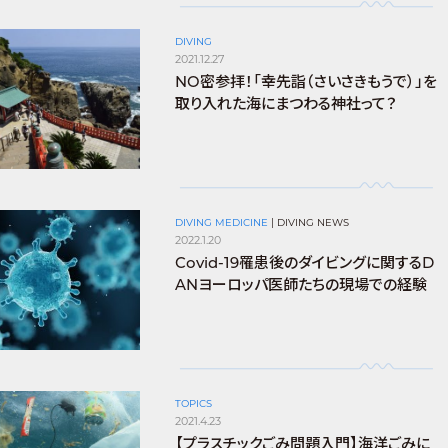
DIVING
2021.12.27
NO密参拝！「幸先詣（さいさきもうで）」を
取り入れた海にまつわる神社って？
DIVING MEDICINE
|
DIVING NEWS
2022.1.20
Covid-19罹患後のダイビングに関するD
ANヨーロッパ医師たちの現場での経験
TOPICS
2021.4.23
【プラスチックごみ問題入門】海洋ごみに