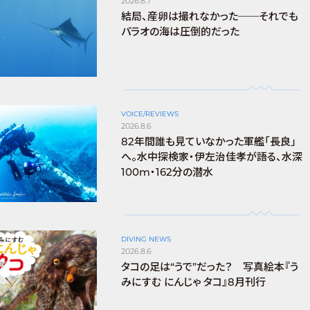
2026.8.7
結局、産卵は撮れなかった──それでも
パラオの海は圧倒的だった
VOICE/REVIEWS
2026.8.6
82年間誰も見ていなかった軍艦「長良」
へ。水中探検家・伊左治佳孝が語る、水深
100m・162分の潜水
DIVING NEWS
2026.8.6
タコの足は“うで”だった？ 写真絵本『う
みにすむ にんじゃ タコ』8月刊行