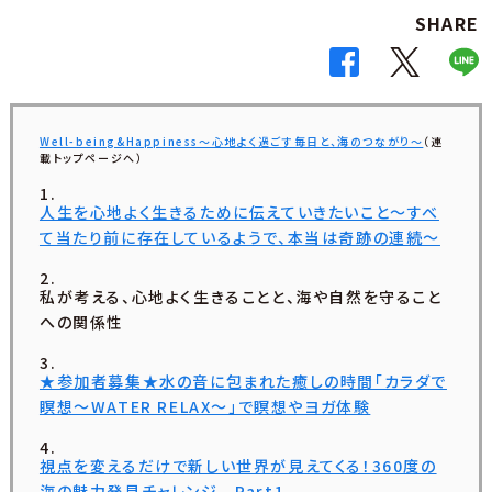
SHARE
Well-being&Happiness〜心地よく過ごす毎日と、海のつながり〜
（連
載トップページへ）
人生を心地よく生きるために伝えていきたいこと〜すべ
て当たり前に存在しているようで、本当は奇跡の連続〜
私が考える、心地よく生きることと、海や自然を守ること
への関係性
★参加者募集★水の音に包まれた癒しの時間「カラダで
瞑想〜WATER RELAX〜」で瞑想やヨガ体験
視点を変えるだけで新しい世界が見えてくる！360度の
海の魅力発見チャレンジ Part1