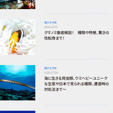
海の生き物
2024.03.14
クマノミ徹底解説！ 種類や特徴、驚きの
性転換まで！
海の生き物
2024.07.24
海に生きる爬虫類、ウミヘビ～ユニーク
な生態や日本で見られる種類、遭遇時の
対処法まで～