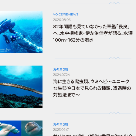
VOICE/REVIEWS
2026.08.06
82年間誰も見ていなかった軍艦「長良」
へ。水中探検家・伊左治佳孝が語る、水深
100m・162分の潜水
海の生き物
2024.07.24
海に生きる爬虫類、ウミヘビ～ユニーク
な生態や日本で見られる種類、遭遇時の
対処法まで～
海の生き物
2023.09.01