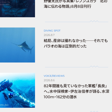
野優太氏が写真集『レプンユカラ 北の
海に伝わる物語』8月8日刊行
DIVING SPOT
2026.8.7
結局、産卵は撮れなかった──それでも
パラオの海は圧倒的だった
VOICE/REVIEWS
2026.8.6
82年間誰も見ていなかった軍艦「長良」
へ。水中探検家・伊左治佳孝が語る、水深
100m・162分の潜水