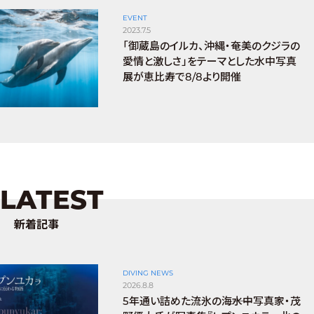
EVENT
2023.7.5
「御蔵島のイルカ、沖縄・奄美のクジラの
愛情と激しさ」をテーマとした水中写真
展が恵比寿で8/8より開催
LATEST
新着記事
DIVING NEWS
2026.8.8
5年通い詰めた流氷の海――水中写真家・茂