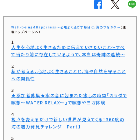
Well-being&Happiness〜心地よく過ごす毎日と、海のつながり〜
（連
載トップページへ）
人生を心地よく生きるために伝えていきたいこと〜すべ
て当たり前に存在しているようで、本当は奇跡の連続〜
私が考える、心地よく生きることと、海や自然を守ること
への関係性
★参加者募集★水の音に包まれた癒しの時間「カラダで
瞑想〜WATER RELAX〜」で瞑想やヨガ体験
視点を変えるだけで新しい世界が見えてくる！360度の
海の魅力発見チャレンジ Part1