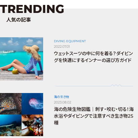
TRENDING
人気の記事
DIVING EQUIPMENT
2022.07.01
ウェットスーツの中に何を着る？ダイビン
グを快適にするインナーの選び方ガイド
海の生き物
2023.08.02
海の危険生物図鑑｜刺す・咬む・切る！海
水浴やダイビングで注意すべき生き物25
種