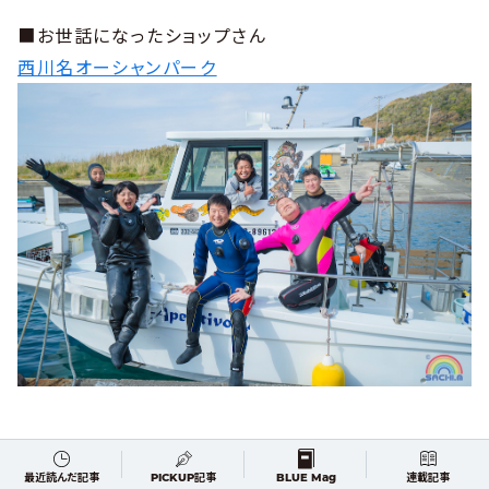
■お世話になったショップさん
西川名オーシャンパーク
港の目の前にあるので、ボートまですぐ。ポイントまでも
5分もしないで着いてしまいます。新艇「Aperitivo号」
最近読んだ記事
PICKUP記事
BLUE Mag
連載記事