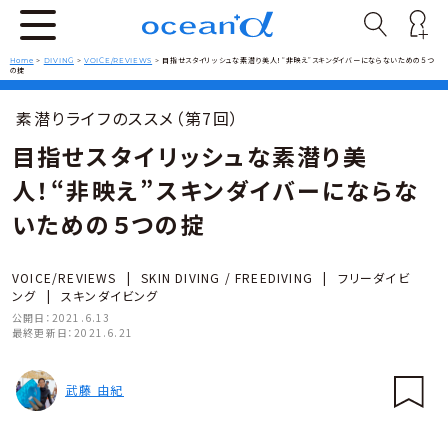
Home
>
DIVING
>
VOICE/REVIEWS
>
目指せスタイリッシュな素潜り美人！“非映え”スキンダイバーにならないための５つ
の掟
素潜りライフのススメ（第7回）
目指せスタイリッシュな素潜り美
人！“非映え”スキンダイバーにならな
いための５つの掟
VOICE/REVIEWS
|
SKIN DIVING / FREEDIVING
|
フリーダイビ
ング
|
スキンダイビング
公開日：
2021.6.13
最終更新日：
2021.6.21
武藤 由紀