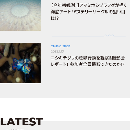
【今年初観測！】アマミホシゾラフグが描く
海底アート！ミステリーサークルの狙い目
は!?
DIVING SPOT
2025.7.10
ニシキテグリの産卵行動を観察&撮影会
レポート！ 参加者全員撮影できたのか!?
LATEST