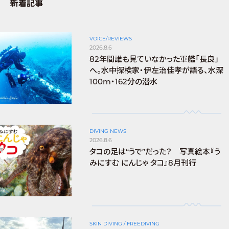
新着記事
VOICE/REVIEWS
2026.8.6
82年間誰も見ていなかった軍艦「長良」
へ。水中探検家・伊左治佳孝が語る、水深
100m・162分の潜水
DIVING NEWS
2026.8.6
タコの足は“うで”だった？ 写真絵本『う
みにすむ にんじゃ タコ』8月刊行
SKIN DIVING / FREEDIVING