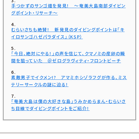
手つかずのサンゴ畑を発見！ ～奄美大島南部ダイビン
グポイント・リサーチ～
むらいさちも絶賛！ 新発見のダイビングポイントは「キ
イロサンゴハゼパラダイス」（KSP）
「今日、絶対にやる！」の声を信じて、クマノミの産卵の瞬
間を狙っていた ＠ゼログラヴィティ・フロントビーチ
素敵男子でイクメン!? アマミホシゾラフグが作る、ミス
テリーサークルの謎に迫る！
「奄美大島は僕の大好きな島」うみかめらまん・むらいさ
ち目線でダイビングポイントをご紹介！