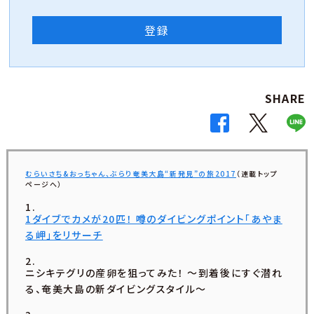
登録
SHARE
むらいさち&おっちゃん、ぶらり奄美大島“新発見”の旅2017
（連載トップ
ページへ）
1ダイブでカメが20匹！ 噂のダイビングポイント「あやま
る岬」をリサーチ
ニシキテグリの産卵を狙ってみた！ 〜到着後にすぐ潜れ
る、奄美大島の新ダイビングスタイル〜