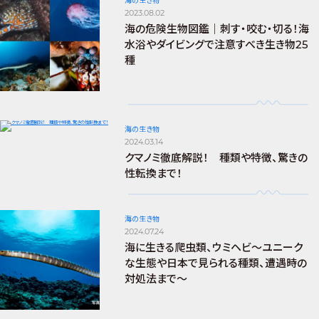
海の生き物
2023.08.02
海の危険生物図鑑｜刺す・咬む・切る！海
水浴やダイビングで注意すべき生き物25
種
海の生き物
2024.03.14
クマノミ徹底解説！ 種類や特徴、驚きの
性転換まで！
海の生き物
2024.07.24
海に生きる爬虫類、ウミヘビ～ユニーク
な生態や日本で見られる種類、遭遇時の
対処法まで～