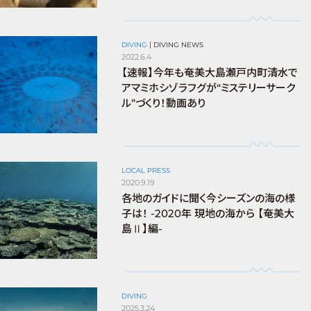
DIVING
|
DIVING NEWS
2022.6.4
【速報】今年も奄美大島瀬戸内町清水で
アマミホシゾラフグが“ミステリーサーク
ル”づくり！動画あり
LOCAL PRESS
2020.9.19
各地のガイドに聞く今シーズンの海の様
子は！ -2020年 現地の海から 【奄美大
島Ⅱ】編-
DIVING
2025.3.24