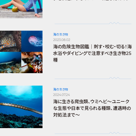
海の生き物
2023.08.02
海の危険生物図鑑｜刺す・咬む・切る！海
水浴やダイビングで注意すべき生き物25
種
海の生き物
2024.07.24
海に生きる爬虫類、ウミヘビ～ユニーク
な生態や日本で見られる種類、遭遇時の
対処法まで～