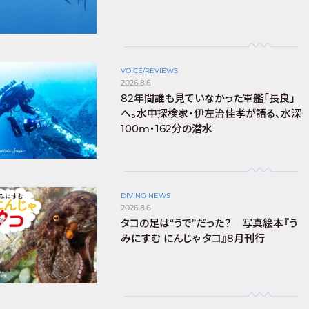
VOICE/REVIEWS
2026.8.6
82年間誰も見ていなかった軍艦「長良」
へ。水中探検家・伊左治佳孝が語る、水深
100m・162分の潜水
DIVING NEWS
2026.8.6
タコの足は“うで”だった？ 写真絵本『う
みにすむ にんじゃ タコ』8月刊行