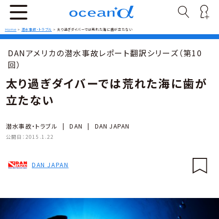
Home
>
潜水事故・トラブル
>
太り過ぎダイバーでは荒れた海に歯が立たない
DANアメリカの潜水事故レポート翻訳シリーズ（第10
回）
太り過ぎダイバーでは荒れた海に歯が
立たない
潜水事故・トラブル
|
DAN
|
DAN JAPAN
公開日：
2015.1.22
DAN JAPAN