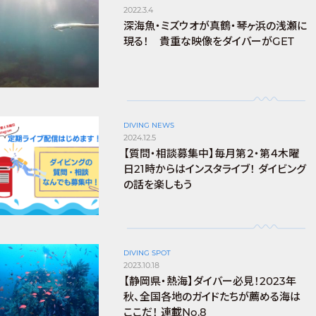
2022.3.4
深海魚・ミズウオが真鶴・琴ヶ浜の浅瀬に
現る！ 貴重な映像をダイバーがGET
DIVING NEWS
2024.12.5
【質問・相談募集中】毎月第２・第４木曜
日21時からはインスタライブ！ ダイビング
の話を楽しもう
DIVING SPOT
2023.10.18
【静岡県・熱海】ダイバー必見！2023年
秋、全国各地のガイドたちが薦める海は
ここだ！ 連載No.8