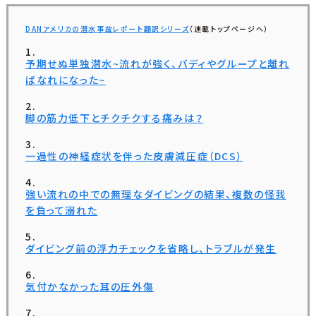
DANアメリカの潜水事故レポート翻訳シリーズ
（連載トップページへ）
予期せぬ単独潜水~流れが強く、バディやグループと離れ
ばなれになった~
脚の筋力低下とチクチクする痛みは？
一過性の神経症状を伴った皮膚減圧症（DCS）
強い流れの中での無理なダイビングの結果、複数の怪我
を負って溺れた
ダイビング前の浮力チェックを省略し、トラブルが発生
気付かなかった耳の圧外傷