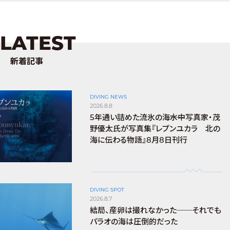
LATEST
新着記事
DIVING NEWS
2026.8.8
5年通い詰めた流氷の海――水中写真家・茂
野優太氏が写真集『レプンユカラ 北の
海に伝わる物語』8月8日刊行
DIVING SPOT
2026.8.7
結局、産卵は撮れなかった──それでも
パラオの海は圧倒的だった