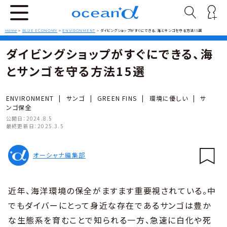
Home
>
BLUE ECONOMY
>
ENVIRONMENT
>
ダイビングショップがすぐにできる、海とサンゴを守る方法15選
ダイビングショップがすぐにできる、海
とサンゴを守る方法15選
ENVIRONMENT
|
サンゴ
|
GREEN FINS
|
環境に優しい
|
サ
ンゴ保全
公開日：
2024.8.5
最終更新日：
2025.3.5
オーシャナ編集部
近年、海洋環境の保全がますます重要視されている。中
でもダイバーにとって身近な存在であるサンゴは豊か
な生態系を育むことで知られる一方、急速に白化や死