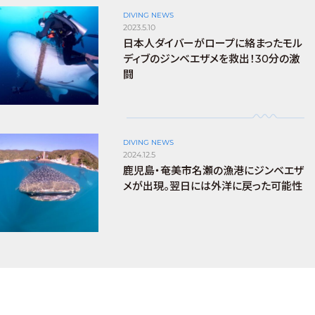
DIVING NEWS
2023.5.10
日本人ダイバーがロープに絡まったモル
ディブのジンベエザメを救出！30分の激
闘
DIVING NEWS
2024.12.5
鹿児島・奄美市名瀬の漁港にジンベエザ
メが出現。翌日には外洋に戻った可能性