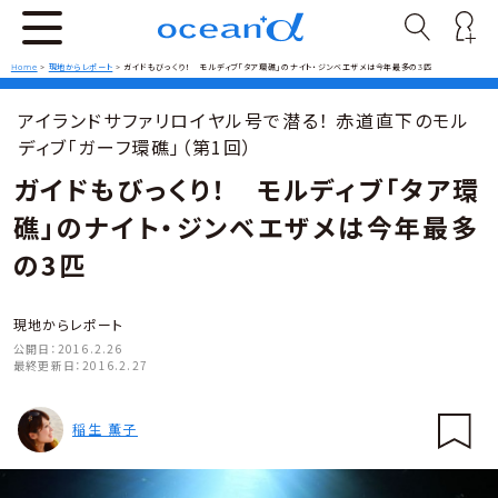
Home
>
現地からレポート
>
ガイドもびっくり！ モルディブ「タア環礁」のナイト・ジンベエザメは今年最多の3匹
アイランドサファリロイヤル号で潜る！ 赤道直下のモル
ディブ「ガーフ環礁」（第1回）
ガイドもびっくり！ モルディブ「タア環
礁」のナイト・ジンベエザメは今年最多
の3匹
現地からレポート
公開日：
2016.2.26
最終更新日：
2016.2.27
稲生 薫子