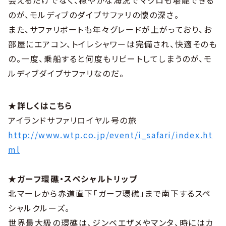
会えるだけでなく、穏やかな海況でマクロも堪能できる
のが、モルディブのダイブサファリの懐の深さ。
また、サファリボートも年々グレードが上がっており、お
部屋にエアコン、トイレシャワーは完備され、快適そのも
の。一度、乗船すると何度もリピートしてしまうのが、モ
ルディブダイブサファリなのだ。
★詳しくはこちら
アイランドサファリロイヤル号の旅
http://www.wtp.co.jp/event/i_safari/index.ht
ml
★ガーフ環礁・スペシャルトリップ
北マーレから赤道直下「ガーフ環礁」まで南下するスペ
シャルクルーズ。
世界最大級の環礁は、ジンベエザメやマンタ、時にはカ