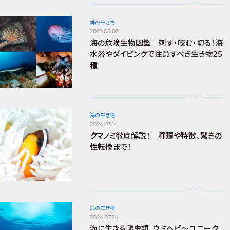
海の生き物
2023.08.02
海の危険生物図鑑｜刺す・咬む・切る！海
水浴やダイビングで注意すべき生き物25
種
海の生き物
2024.03.14
クマノミ徹底解説！ 種類や特徴、驚きの
性転換まで！
海の生き物
2024.07.24
海に生きる爬虫類、ウミヘビ～ユニーク