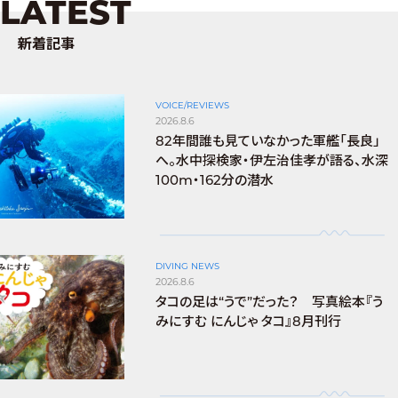
LATEST
新着記事
VOICE/REVIEWS
2026.8.6
82年間誰も見ていなかった軍艦「長良」
へ。水中探検家・伊左治佳孝が語る、水深
100m・162分の潜水
DIVING NEWS
2026.8.6
タコの足は“うで”だった？ 写真絵本『う
みにすむ にんじゃ タコ』8月刊行