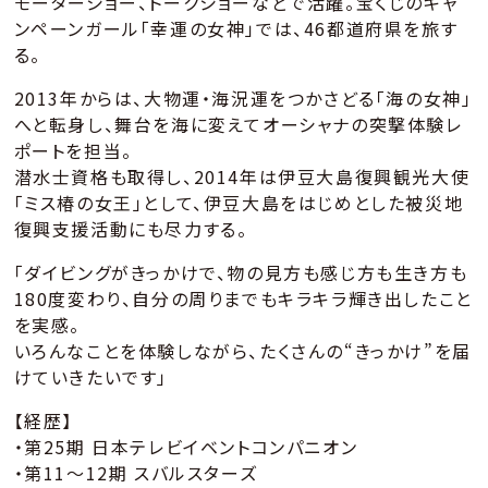
モーターショー、トークショーなどで活躍。宝くじのキャ
ンペーンガール「幸運の女神」では、46都道府県を旅す
る。
2013年からは、大物運・海況運をつかさどる「海の女神」
へと転身し、舞台を海に変えてオーシャナの突撃体験レ
ポートを担当。
潜水士資格も取得し、2014年は伊豆大島復興観光大使
「ミス椿の女王」として、伊豆大島をはじめとした被災地
復興支援活動にも尽力する。
「ダイビングがきっかけで、物の見方も感じ方も生き方も
180度変わり、自分の周りまでもキラキラ輝き出したこと
を実感。
いろんなことを体験しながら、たくさんの“きっかけ”を届
けていきたいです」
【経歴】
・第25期 日本テレビイベントコンパニオン
・第11～12期 スバルスターズ