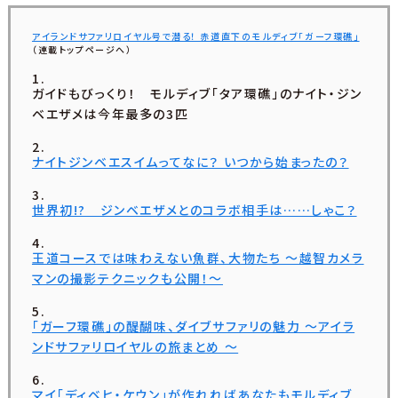
アイランドサファリロイヤル号で潜る！ 赤道直下のモルディブ「ガーフ環礁」
（連載トップページへ）
ガイドもびっくり！ モルディブ「タア環礁」のナイト・ジン
ベエザメは今年最多の3匹
ナイトジンベエスイムってなに？ いつから始まったの？
世界初!? ジンベエザメとのコラボ相手は……しゃこ？
王道コースでは味わえない魚群、大物たち ～越智カメラ
マンの撮影テクニックも公開！～
「ガーフ環礁」の醍醐味、ダイブサファリの魅力 ～アイラ
ンドサファリロイヤルの旅まとめ ～
マイ「ディベヒ・ケウン」が作れればあなたもモルディブ